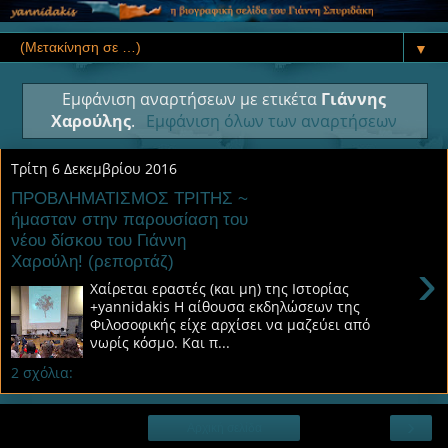
▼
Εμφάνιση αναρτήσεων με ετικέτα
Γιάννης
Χαρούλης
.
Εμφάνιση όλων των αναρτήσεων
Τρίτη 6 Δεκεμβρίου 2016
ΠΡΟΒΛΗΜΑΤΙΣΜΟΣ ΤΡΙΤΗΣ ~
ήμασταν στην παρουσίαση του
νέου δίσκου του Γιάννη
Χαρούλη! (ρεπορτάζ)
›
Χαίρεται εραστές (και μη) της Ιστορίας
+yannidakis Η αίθουσα εκδηλώσεων της
Φιλοσοφικής είχε αρχίσει να μαζεύει από
νωρίς κόσμο. Και π...
2 σχόλια:
›
Αρχική σελίδα