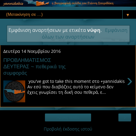
▼
Εμφάνιση αναρτήσεων με ετικέτα
νύφη
.
Εμφάνιση
όλων των αναρτήσεων
Δευτέρα 14 Νοεμβρίου 2016
ΠΡΟΒΛΗΜΑΤΙΣΜΟΣ
ΔΕΥΤΕΡΑΣ ~ πεθερικά της
συμφοράς
›
you've got to take this moment στο +yannidakis
Αν εσύ που διαβάζεις αυτό το κείμενο δεν
έχεις γνωρίσει τη δική σου πεθερά, ε...
›
Αρχική σελίδα
Προβολή έκδοσης ιστού