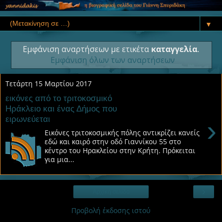
▼
Εμφάνιση αναρτήσεων με ετικέτα
καταγγελία
.
Εμφάνιση όλων των αναρτήσεων
Τετάρτη 15 Μαρτίου 2017
εικόνες από το τριτοκοσμικό
Ηράκλειο και ένας Δήμος που
ειρωνεύεται
›
Εικόνες τριτοκοσμικής πόλης αντικρίζει κανείς
εδώ και καιρό στην οδό Γιαννίκου 55 στο
κέντρο του Ηρακλείου στην Κρήτη. Πρόκειται
για μια...
›
Αρχική σελίδα
Προβολή έκδοσης ιστού