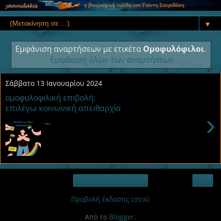
▼
Εμφάνιση αναρτήσεων με ετικέτα
Ομοφυλόφιλοι
.
Εμφάνιση όλων των αναρτήσεων
Σάββατο 13 Ιανουαρίου 2024
ομοφυλοφιλική επιβολή;
επιλέγω κοινωνική απειθαρχία
›
...
›
Αρχική σελίδα
Προβολή έκδοσης ιστού
Από το
Blogger
.