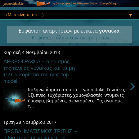
▼
Εμφάνιση αναρτήσεων με ετικέτα
γυναίκα
.
Εμφάνιση όλων των αναρτήσεων
Κυριακή 4 Νοεμβρίου 2018
ΑΡΘΡΟΓΡΑΦΙΑ ~ ο ορισμός
της τέλειας γυναίκας και τα μη
τέλεια κορίτσια του next top
›
model
Καληνωρίσματα από το +yannidakis Γυναίκες .
Έξυπνες, ευχάριστες, χαμογελαστές, ντυμένες
όμορφα, βαμμένες, στολισμένες. Τις αγαπάμε,
τ...
Τρίτη 28 Νοεμβρίου 2017
ΠΡΟΒΛΗΜΑΤΙΣΜΟΣ ΤΡΙΤΗΣ ~
η βία προς τις γυναίκες, οι