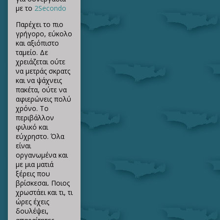
με το
2Secondo
Παρέχει το πιο
γρήγορο, εύκολο
και αξιόπιστο
ταμείο. Δε
χρειάζεται ούτε
να μετράς σκρατς
και να ψάχνεις
πακέτα, ούτε να
αφιερώνεις πολύ
χρόνο. Το
περιβάλλον
φιλικό και
εύχρηστο. Όλα
είναι
οργανωμένα και
με μια ματιά
ξέρεις που
βρίσκεσαι. Ποιος
χρωστάει και τι, τι
ώρες έχεις
δουλέψει,