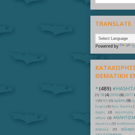
TRANSLATE
Powered by
T
ΚΑΤΑΧΩΡΗΣΕΙ
ΘΕΜΑΤΙΚΗ 
*
(489)
#HASHT
18
(4)
2016
(6)
2017
(1)
αγάπη
(9)
9
(1)
90's
(1)
Αγ
Σοφία
(1)
Άγιο Βασίλη
(
άγχος
(2)
αεροπορία
ΑΘΛΗΤΙΣ
αθήνα
(2)
αίγυπτος
(1)
αισθησιασ
αλλαγή
Αλβανία
(1)
ΑΝΑΔΥΟΜΕΝΗ Ε