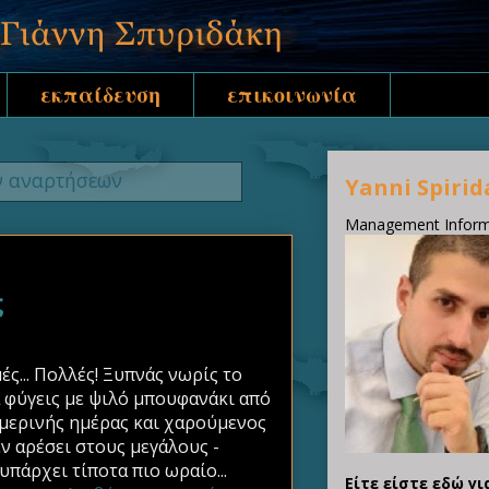
εκπαίδευση
επικοινωνία
ν αναρτήσεων
Yanni Spirid
Management Informa
ς
ές... Πολλές! Ξυπνάς νωρίς το
α φύγεις με ψιλό μπουφανάκι από
ημερινής ημέρας και χαρούμενος
ν αρέσει στους μεγάλους -
πάρχει τίποτα πιο ωραίο...
Είτε είστε εδώ γι