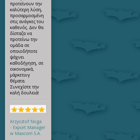
προτείνουν την
καλύτερη λύση,
προσαρμοσμένη
στις ανάγκες του
καθενός. Δεν θα
δίσταζα να
προτείνω την
ομάδα σε
οποιοδήποτε
ψάχνει
καθοδήγηση, σε
οικονομικά,
μάρκετινγ
θέματα.
Συνεχίστε την
καλή δουλειά!
Krzysztof Noga
- Export Manager
w Maxcom S.A.