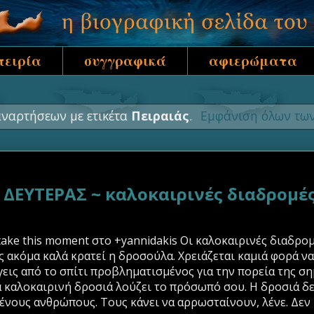
πειρία
συγγραφικά
αφιερώματα
ναρτήσεων με ετικέτα
Πειραιάς
.
Εμφάνιση όλων τω
ΕΥΤΕΡΑΣ ~ καλοκαιρινές διαδρομέ
 take this moment στο +yannidakis Οι καλοκαιρινές διαδρομ
 ακόμα καλά κρατεί η δροσούλα. Χρειάζεται καμιά φορά ν
γεις από το σπίτι προβληματισμένος για την πορεία της σ
 καλοκαιρινή δροσιά λούζει το πρόσωπό σου. Η δροσιά δε
ους ανθρώπους. Τους κάνει να αρρωσταίνουν, λένε. Δεν υ