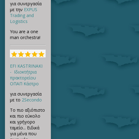
για συνεργασία
με την
EXPUS
Trading and
Logistics
You are a one
man orchestra!
EFI KASTRINAKI
- Ιδιοκτήτρια
πρακτορείου
ΟΠΑΠ Κάστρο
για συνεργασία
με το
2Secondo
Το πιο αξιόπιστο
και πιο εύκολο
και γρήγορο
ταμείο... Ειδικά
για μένα που