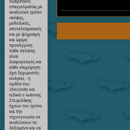
Εξαιρετικός
επαγγελματίας με
αναλυτικό τρόπο
σκέψης,
μεθοδικός,
αποτελεσματικός
και με ψύχραιμη
και ώριμη
προσέγγιση.
Κάθε πελάτης
είναι
διαφορετικός και
κάθε επιχείρηση
έχει ξεχωριστές
ανάγκες - η
ομάδα του
2Secondo και
ειδικά ο Ιωάννης
Σπυριδάκης
έχουν τον τρόπο
και την
τεχνογνωσία να
αναλύσουν τα
δεδομένα και να