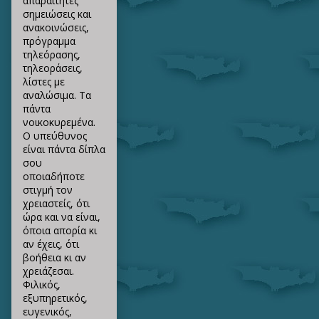
απαραίτητες
σημειώσεις και
ανακοινώσεις,
πρόγραμμα
τηλεόρασης,
τηλεοράσεις,
λίστες με
αναλώσιμα. Τα
πάντα
νοικοκυρεμένα.
Ο υπεύθυνος
είναι πάντα δίπλα
σου
οποιαδήποτε
στιγμή τον
χρειαστείς, ότι
ώρα και να είναι,
όποια απορία κι
αν έχεις, ότι
βοήθεια κι αν
χρειάζεσαι.
Φιλικός,
εξυπηρετικός,
ευγενικός,