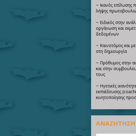
~ Ικανός επίλυσης 
λήψης πρωτοβουλι
~ Ειδικός στην ανά
οργάνωση και εκμε
δεδομένων
~ Καινοτόμος και μ
στη δημιουργία
~ Πρόθυμος στην α
και στην συμβουλευ
τους
~ Ηγετικές ικανότητε
εκπαίδευσης (coachi
κινητοποίησης προ
ΑΝΑΖΗΤΗΣΗ