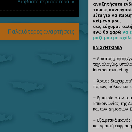
Διαβάστε περισσότερα.. »
αναζητήσετε ενδ
τομείς συνεργασί
είτε για να περι
κείμενα μου,
σας εύχομαι καλή
Παλαιότερες αναρτήσεις
ενώ θα χαρώ
να 
μαζί μου με σχόλ
ΕΝ ΣΥΝΤΟΜΙΑ
~ Άριστος χρήσης/γ
τεχνολογίας, υπολογ
internet marketing
~ Άρτιος διαχειριστ
πόρων, ρόλων και 
~ Εμπειρία στον τομ
Επικοινωνίας, της 
και των Δημοσίων 
~ Εξαιρετικά ικανό
και γραπτή έκφραση