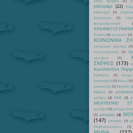
καλές πράξεις
(1)
Κ
καλοκαίρι
(22)
Καμ
κάπνισμα
(1)
Καρέλι
Καταλονία
(1)
καύ
κεντροαριστερά
ΚΙΝΗΜΑΤΟΓΡΑΦΙΚ
Κινητό
(1)
κοινωνία
(1)
ΚΟΙΝΩΝΙΚΑ Ζ
κοινωνικό μέρισμα
(1)
Κρ
κουτσομπολιό
(1)
κριτήρια
(1)
ΣΚΕΨΕΙΣ
(173)
κ
Κωνσταντίνα Πορφ
Λάνθιμος
(1)
λεωφο
λογοτεχνία
(1)
Μάιος
(1)
μανικιούρ
(1)
Μεγάλη 
μετανάστ
Μέρκελ
(1)
μητέρα
(2)
ΜΜΕ
(2)
μ
ΜΟΛΥΒΕΝΙΟ ΣΤΡ
μοναξιά
(1)
μοναχικότη
ΜΟΥ
μουσική
(4)
(1)
(147)
μ
μπασκετ
(1)
Ππαπαδοπούλου
(1)
ΜΗΝΑ
(237)