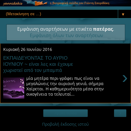
▼
Εμφάνιση αναρτήσεων με ετικέτα
πατέρας
.
Εμφάνιση όλων των αναρτήσεων
Κυριακή 26 Ιουνίου 2016
ΕΚΠΑΙΔΕΥΟΝΤΑΣ ΤΟ ΑΥΡΙΟ
ΙΟΥΝΙΟΥ ~ είναι λες και έχουμε
χωριστεί από τον μπαμπά
›
μία μητέρα περι-γράφει πως είναι να
μεγαλώνεις την αυριανή γενιά, σήμερα
Χαίρεται. Η καθημερινότητα μέσα στην
οικογένεια τα τελευταί...
›
Αρχική σελίδα
Προβολή έκδοσης ιστού