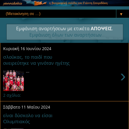
▼
Εμφάνιση αναρτήσεων με ετικέτα
ΑΠΟΨΕΙΣ
.
Εμφάνιση όλων των αναρτήσεων
Κυριακή 16 Ιουνίου 2024
σλούκας, το παιδί που
ονειρεύτηκε να γινόταν ηγέτης
›
...
2 σχόλια:
Σάββατο 11 Μαΐου 2024
είναι δύσκολο να είσαι
Ολυμπιακός