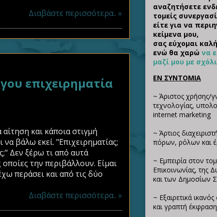
αναζητήσετε ενδ
Διαβάστε περισσότερα.. »
τομείς συνεργασί
είτε για να περι
κείμενα μου,
σας εύχομαι καλή
ενώ θα χαρώ
να 
μαζί μου με σχόλ
ΕΝ ΣΥΝΤΟΜΙΑ
γου επιχειρηματία
~ Άριστος χρήσης/γ
τεχνολογίας, υπολογ
internet marketing
 αίτηση και κάποια στιγμή
~ Άρτιος διαχειριστ
 να βάλω εκεί. "Επιχειρηματίας;
πόρων, ρόλων και 
;" Δεν ξέρω τι από αυτά
~ Εμπειρία στον τομ
 οποίες την περιβάλλουν. Είμαι
Επικοινωνίας, της 
έχω περάσει και από τις δύο
και των Δημοσίων 
Διαβάστε περισσότερα.. »
~ Εξαιρετικά ικανό
και γραπτή έκφραση