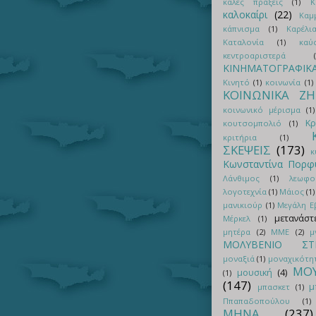
καλές πράξεις
(1)
Κ
καλοκαίρι
(22)
Καμ
κάπνισμα
(1)
Καρέλι
Καταλονία
(1)
καύ
κεντροαριστερά
ΚΙΝΗΜΑΤΟΓΡΑΦΙΚ
Κινητό
(1)
κοινωνία
(1)
ΚΟΙΝΩΝΙΚΑ Ζ
κοινωνικό μέρισμα
(1)
Κρ
κουτσομπολιό
(1)
κριτήρια
(1)
ΣΚΕΨΕΙΣ
(173)
κ
Κωνσταντίνα Πορφ
Λάνθιμος
(1)
λεωφο
λογοτεχνία
(1)
Μάιος
(1)
μανικιούρ
(1)
Μεγάλη 
μετανάστ
Μέρκελ
(1)
μητέρα
(2)
ΜΜΕ
(2)
μ
ΜΟΛΥΒΕΝΙΟ ΣΤΡ
μοναξιά
(1)
μοναχικότη
ΜΟΥ
μουσική
(4)
(1)
(147)
μ
μπασκετ
(1)
Ππαπαδοπούλου
(1)
ΜΗΝΑ
(237)