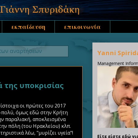
εκπαίδευση
επικοινωνία
των αναρτήσεων
Yanni Spirid
Management Informa
 της υποκρισίας
τίστοιχα οι πρώτες του 2017
ο-πολύ, όμως εδώ στην Κρήτη
ην παραλιακή, αποκλεισμένα
ην πόλη (του Ηρακλείου) κλπ.
ριστικά λέω, "μυρίζει υγεία"!
Είτε είστε εδώ γι