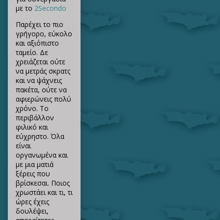
με το
2Secondo
Παρέχει το πιο
γρήγορο, εύκολο
και αξιόπιστο
ταμείο. Δε
χρειάζεται ούτε
να μετράς σκρατς
και να ψάχνεις
πακέτα, ούτε να
αφιερώνεις πολύ
χρόνο. Το
περιβάλλον
φιλικό και
εύχρηστο. Όλα
είναι
οργανωμένα και
με μια ματιά
ξέρεις που
βρίσκεσαι. Ποιος
χρωστάει και τι, τι
ώρες έχεις
δουλέψει,