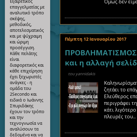
Όμως δεν είμαι
Εξαιρετικός
επαγγελματίας με
αναλυτικό τρόπο
σκέψης,
μεθοδικός,
αποτελεσματικός
και με ψύχραιμη
Πέμπτη 12 Ιανουαρίου 2017
και ώριμη
προσέγγιση.
ΠΡΟΒΛΗΜΑΤΙΣΜΟΣ Π
Κάθε πελάτης
είναι
και η αλλαγή σελί
διαφορετικός και
κάθε επιχείρηση
του
yannidakis
έχει ξεχωριστές
Καληνωρίσματα
ανάγκες - η
ομάδα του
ζητάει το επά
2Secondo και
Ελεύθερος επα
ειδικά ο Ιωάννης
περιγράφει τη
Σπυριδάκης
κάτι λιγότερο
έχουν τον τρόπο
πλευρές του...
και την
τεχνογνωσία να
αναλύσουν τα
δεδομένα και να