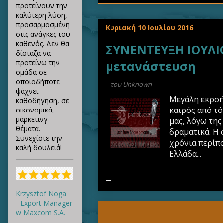
προτείνουν την
καλύτερη λύση,
προσαρμοσμένη
Κυριακή 10 Ιουλίου 2016
στις ανάγκες του
καθενός. Δεν θα
ΣΥΝΕΝΤΕΥΞΗ ΙΟΥΛΙΟ
δίσταζα να
μετανάστευση
προτείνω την
ομάδα σε
οποιοδήποτε
του
Unknown
ψάχνει
Μεγάλη εκροή
καθοδήγηση, σε
καιρός από τό
οικονομικά,
μάρκετινγ
μας, λόγω της
θέματα.
δραματικά. Η 
Συνεχίστε την
χρόνια περίπο
καλή δουλειά!
Ελλάδα...
Krzysztof Noga
- Export Manager
w Maxcom S.A.