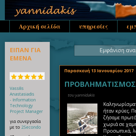
Αρχική σελίδα
υπηρεσίες
εμ
ΕΙΠΑΝ ΓΙΑ
Εμφάνιση ανα
ΕΜΕΝΑ
Παρασκευή 13 Ιανουαρίου 2017
ΠΡΟΒΛΗΜΑΤΙΣΜΟΣ Π
Vassilis
Anastasiadis
του
yannidakis
- Information
Καληνωρίσματα
Technology
ήταν κρύες. Π
Project Manager
ζήσαμε πρωτόγ
για συνεργασία
χωριά σε χαμη
με το
2Secondo
Προσωπικά, λα