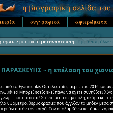
πειρία
συγγραφικά
αφιερώματα
ρτήσεων με ετικέτα
μετανάστευση
.
Εμφάνιση όλων 
ΑΡΑΣΚΕΥΗΣ ~ η επέλαση του χιονιά
 από το +yannidakis Οι τελευταίες μέρες του 2016 και αν
αγωμένες! Μπορεί εσείς εκεί πάνω να έχετε συνηθίσει λίγ
νωρες καταστάσεις! Χιόνια μέσα στην πόλη, ακόμα και στ
λό υψόμετρο, θερμοκρασίες που άγγιξαν το μηδέν μέσα στ
τρεύω αυτόν τον καιρό. Τον απολαμβάνω και όπως χαρακτη