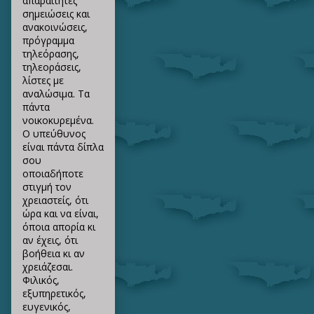
απαραίτητες
σημειώσεις και
ανακοινώσεις,
πρόγραμμα
τηλεόρασης,
τηλεοράσεις,
λίστες με
αναλώσιμα. Τα
πάντα
νοικοκυρεμένα.
Ο υπεύθυνος
είναι πάντα δίπλα
σου
οποιαδήποτε
στιγμή τον
χρειαστείς, ότι
ώρα και να είναι,
όποια απορία κι
αν έχεις, ότι
βοήθεια κι αν
χρειάζεσαι.
Φιλικός,
εξυπηρετικός,
ευγενικός,