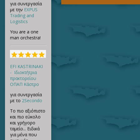
για συνεργασία
με την
EXPUS
Trading and
Logistics
You are a one
man orchestra!
EFI KASTRINAKI
- Ιδιοκτήτρια
πρακτορείου
ΟΠΑΠ Κάστρο
για συνεργασία
με το
2Secondo
Το πιο αξιόπιστο
και πιο εύκολο
και γρήγορο
ταμείο... Ειδικά
για μένα που