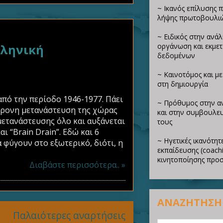
~ Ικανός επίλυσης 
λήψης πρωτοβουλι
~ Ειδικός στην ανά
λληνική
οργάνωση και εκμε
δεδομένων
~ Καινοτόμος και μ
στη δημιουργία
πό την περίοδο 1946-1977. Πάει
~ Πρόθυμος στην α
γχρονη μετανάστευση της χώρας
και στην συμβουλευ
 μετανάστευσης όλο και αυξάνεται
τους
ι “Brain Drain”. Εδώ και 6
~ Ηγετικές ικανότητε
 φύγουν στο εξωτερικό, διότι, η
εκπαίδευσης (coachi
κινητοποίησης προ
Διαβάστε περισσότερα.. »
ΑΝΑΖΗΤΗΣΗ
Παλαιότερες αναρτήσεις