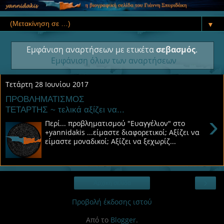
▼
Εμφάνιση αναρτήσεων με ετικέτα
σεβασμός
.
Εμφάνιση όλων των αναρτήσεων
Τετάρτη 28 Ιουνίου 2017
ΠΡΟΒΛΗΜΑΤΙΣΜΟΣ
ΤΕΤΑΡΤΗΣ ~ τελικά αξίζει να...
›
Περί... προβληματισμού "Ευαγγέλιον" στο
+yannidakis ...είμαστε διαφορετικοί; Αξίζει να
είμαστε μοναδικοί; Αξίζει να ξεχωρίζ...
›
Αρχική σελίδα
Προβολή έκδοσης ιστού
Από το
Blogger
.