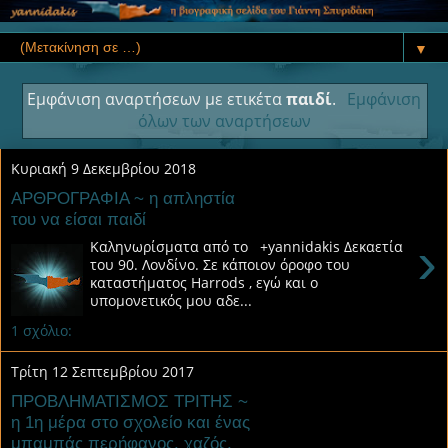
▼
Εμφάνιση αναρτήσεων με ετικέτα
παιδί
.
Εμφάνιση
όλων των αναρτήσεων
Κυριακή 9 Δεκεμβρίου 2018
ΑΡΘΡΟΓΡΑΦΙΑ ~ η απληστία
του να είσαι παιδί
›
Καληνωρίσματα από το +yannidakis Δεκαετία
του 90. Λονδίνο. Σε κάποιον όροφο του
καταστήματος Harrods , εγώ και ο
υπομονετικός μου αδε...
1 σχόλιο:
Τρίτη 12 Σεπτεμβρίου 2017
ΠΡΟΒΛΗΜΑΤΙΣΜΟΣ ΤΡΙΤΗΣ ~
η 1η μέρα στο σχολείο και ένας
μπαμπάς περήφανος, χαζός,