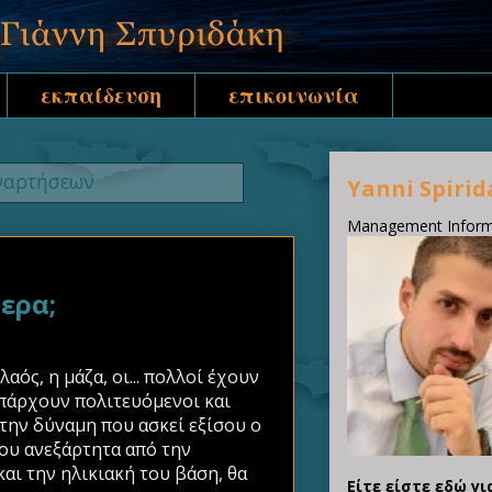
εκπαίδευση
επικοινωνία
ναρτήσεων
Yanni Spirid
Management Informa
ερα;
ός, η μάζα, οι... πολλοί έχουν
 υπάρχουν πολιτευόμενοι και
 την δύναμη που ασκεί εξίσου ο
που ανεξάρτητα από την
αι την ηλικιακή του βάση, θα
Είτε είστε εδώ γι