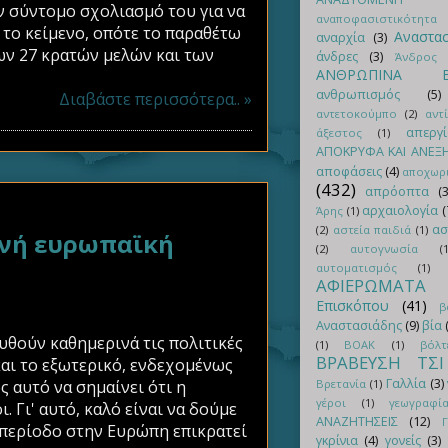
ν σύντομο σχολιασμό του για να
αναποφασιστικότητα
 το κείμενο, οπότε το παραθέτω
Αναστα
αναρχία
(3)
των 27 κρατών μελών και των
άνδρες
(3)
Άνδρος
ΑΝΘΡΩΠΙΝΑ Β
ανθρωπισμός
(5)
Διαβάστε περισσότερα.. »
αντετοκούμπο
(2)
αντ
απεργί
άξεστος
(1)
ΑΠΟΚΡΥΦΑ ΚΑΙ ΑΝΕΞ
αποφάσεις
(4)
αποχωρ
(432)
απρόοπτα
(3
αρχαιολογία
(
Άρης
(1)
ασ
(2)
αστεία παιδιά
(1)
νή ευρωπαϊκή
(2)
αυτογνωσία
(1
αυτοματισμός
(1)
ΑΦΙΕΡΩΜΑΤΑ
Επισκόπου
(41)
β
Αναστασιάδης
(9)
βία
υθούν καθημερινά τις πολιτικές
(1)
ΒΟΑΚ
(1)
βόλτ
ΒΡΑΒΕΥΣΗ ΤΣ
και το εξωτερικό, ενδεχομένως
Γαλλία
(3)
 αυτό να σημαίνει ότι η
Βρετανία
(1)
γέροι
(1)
γεωγραφί
 Γι' αυτό, καλό είναι να δούμε
ΑΝΑΖΗΤΗΣΕΙΣ
(12)
 περίοδο στην Ευρώπη επικρατεί
γκρίνια
(4)
γονείς
(3)