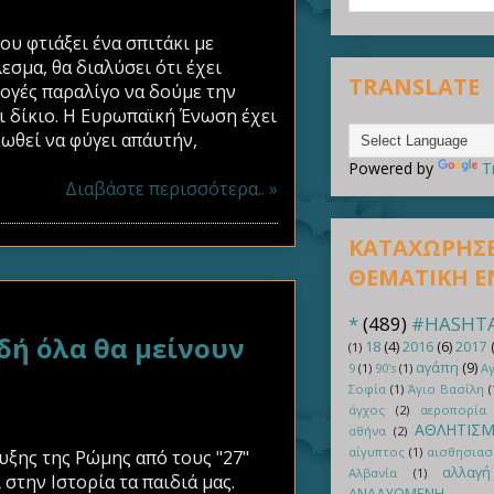
υ φτιάξει ένα σπιτάκι με
εσμα, θα διαλύσει ότι έχει
TRANSLATE
κλογές παραλίγο να δούμε την
ι δίκιο. Η Ευρωπαϊκή Ένωση έχει
ωθεί να φύγει απ΄αυτήν,
Powered by
T
Διαβάστε περισσότερα.. »
ΚΑΤΑΧΩΡΗΣΕΙ
ΘΕΜΑΤΙΚΗ 
*
(489)
#HASHT
ή όλα θα μείνουν
18
(4)
2016
(6)
2017
(1)
αγάπη
(9)
9
(1)
90's
(1)
Αγ
Σοφία
(1)
Άγιο Βασίλη
(
άγχος
(2)
αεροπορία
ΑΘΛΗΤΙΣ
αθήνα
(2)
αίγυπτος
(1)
αισθησιασ
ξης της Ρώμης από τους "27"
αλλαγή
Αλβανία
(1)
στην Ιστορία τα παιδιά μας.
ΑΝΑΔΥΟΜΕΝΗ Ε