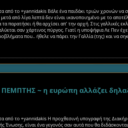
 από το +yannidakis Βάλε ένα παιδάκι τριών χρονών να σο
 μετά από λίγα λεπτά δεν είναι ικανοποιημένο με το αποτέλ
θα τα παρατήσει ή θα αρχίσει απ' την αρχή. Στις γαλλικές ε
λύεται σαν χάρτινος πύργος. Γιατί η υποψήφια Λε Πεν έχε
οβλήματα που... ήθελε να πάρει την Γαλλία (της) και να σηκ
ΕΜΠΤΗΣ ~ η ευρώπη αλλάζει δηλαδ
α από το +yannidakis Η προχθεσινή υπογραφή της Διακήρυ
ς Ένωσης, είναι ένα γεγονός σαν αυτά που θα διδάσκονται 