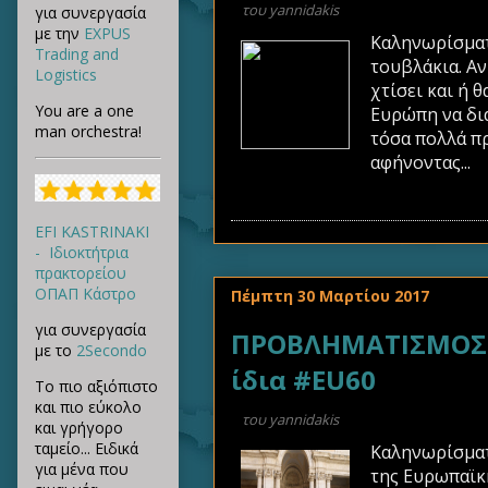
του
yannidakis
για συνεργασία
με την
EXPUS
Καληνωρίσματα
Trading and
τουβλάκια. Αν
Logistics
χτίσει και ή 
You are a one
Ευρώπη να δια
man orchestra!
τόσα πολλά πρ
αφήνοντας...
EFI KASTRINAKI
- Ιδιοκτήτρια
πρακτορείου
ΟΠΑΠ Κάστρο
Πέμπτη 30 Μαρτίου 2017
για συνεργασία
ΠΡΟΒΛΗΜΑΤΙΣΜΟΣ Π
με το
2Secondo
ίδια #EU60
Το πιο αξιόπιστο
και πιο εύκολο
του
yannidakis
και γρήγορο
ταμείο... Ειδικά
Καληνωρίσματ
για μένα που
της Ευρωπαϊκή