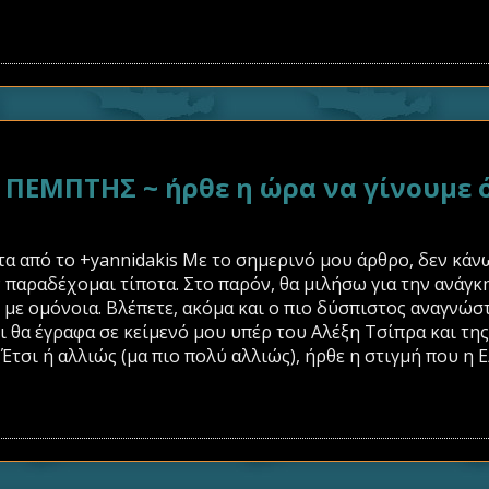
ΕΜΠΤΗΣ ~ ήρθε η ώρα να γίνουμε ό
α από το +yannidakis Με το σημερινό μου άρθρο, δεν κάν
 παραδέχομαι τίποτα. Στο παρόν, θα μιλήσω για την ανάγκ
με ομόνοια. Βλέπετε, ακόμα και ο πιο δύσπιστος αναγνώστ
ι θα έγραφα σε κείμενό μου υπέρ του Αλέξη Τσίπρα και τ
. Έτσι ή αλλιώς (μα πιο πολύ αλλιώς), ήρθε η στιγμή που η 