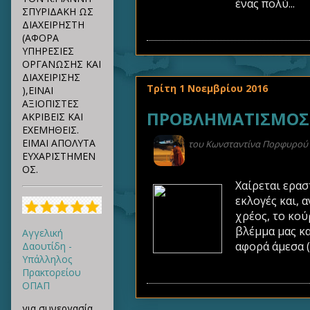
ένας πολύ...
ΣΠΥΡΙΔΑΚΗ ΩΣ
ΔΙΑΧΕΙΡΗΣΤΗ
(ΑΦΟΡΑ
ΥΠΗΡΕΣΙΕΣ
ΟΡΓΑΝΩΣΗΣ ΚΑΙ
ΔΙΑΧΕΙΡΙΣΗΣ
Τρίτη 1 Νοεμβρίου 2016
),ΕΙΝΑΙ
ΑΞΙΟΠΙΣΤΕΣ
ΠΡΟΒΛΗΜΑΤΙΣΜΟΣ Τ
ΑΚΡΙΒΕΙΣ ΚΑΙ
ΕΧΕΜΗΘΕΙΣ.
ΕΙΜΑΙ ΑΠΟΛΥΤΑ
του
Kωνσταντίνα Πορφυρού
ΕΥΧΑΡΙΣΤΗΜΕΝ
ΟΣ.
Χαίρεται ερασ
εκλογές και, 
χρέος, το κού
βλέμμα μας κα
Αγγελική
αφορά άμεσα (
Δαουτίδη -
Υπάλληλος
Πρακτορείου
ΟΠΑΠ
για συνεργασία