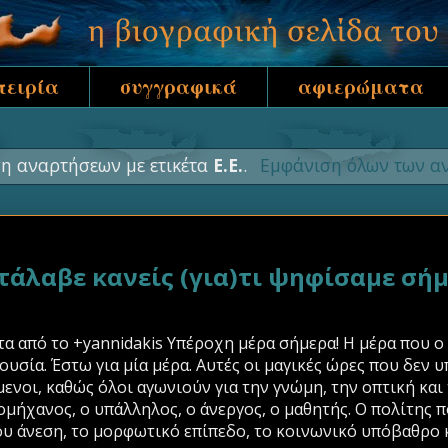
πειρία
συγγραφικά
αφιερώματα
η αναρτήσεων με ετικέτα
Ε.Ε.
.
Εμφάνιση όλων των α
άλαβε κανείς (για)τι ψηφίσαμε σήμ
 από το +yannidakis Υπέροχη μέρα σήμερα! Η μέρα που ο λα
ξουσία. Έστω για μία μέρα. Αυτές οι μαγικές ώρες που δεν
ενοι, καθώς όλοι αγωνιούν για την γνώμη, την οπτική και
ομήχανος, ο υπάλληλος, ο άνεργος, ο μαθητής. Ο πολίτης 
υ άνεση, το μορφωτικό επίπεδο, το κοινωνικό υπόβαθρο κ