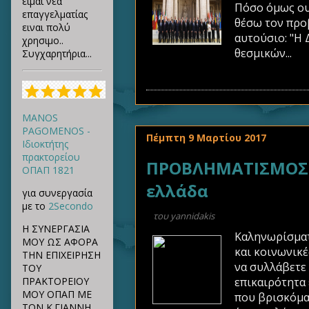
ειμαι νέα
Πόσο όμως ου
επαγγελματίας
θέσω τον προβ
ειναι πολύ
αυτούσιο: "Η 
χρησιμο..
θεσμικών...
Συγχαρητήρια...
MANOS
PAGOMENOS -
Πέμπτη 9 Μαρτίου 2017
Ιδιοκτήτης
πρακτορείου
ΠΡΟΒΛΗΜΑΤΙΣΜΟΣ Π
ΟΠΑΠ 1821
ελλάδα
για συνεργασία
με το
2Secondo
του
yannidakis
Η ΣΥΝΕΡΓΑΣΙΑ
Καληνωρίσματ
ΜΟΥ ΩΣ ΑΦΟΡΑ
και κοινωνικέ
ΤΗΝ ΕΠΙΧΕΙΡΗΣΗ
να συλλάβετε 
ΤΟΥ
επικαιρότητα 
ΠΡΑΚΤΟΡΕΙΟΥ
ΜΟΥ ΟΠΑΠ ΜΕ
που βρισκόμα
ΤΟΝ Κ.ΓΙΑΝΝΗ