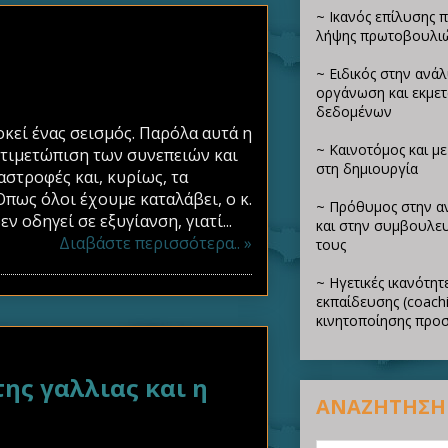
~ Ικανός επίλυσης 
λήψης πρωτοβουλι
~ Ειδικός στην ανά
οργάνωση και εκμε
δεδομένων
κεί ένας σεισμός. Παρόλα αυτά η
~ Καινοτόμος και μ
ντιμετώπιση των συνεπειών και
στη δημιουργία
αστροφές και, κυρίως, τα
Όπως όλοι έχουμε καταλάβει, ο κ.
~ Πρόθυμος στην α
 οδηγεί σε εξυγίανση, γιατί...
και στην συμβουλευ
Διαβάστε περισσότερα.. »
τους
~ Ηγετικές ικανότητε
εκπαίδευσης (coachi
κινητοποίησης προ
ς γαλλιας και η
ΑΝΑΖΗΤΗΣΗ