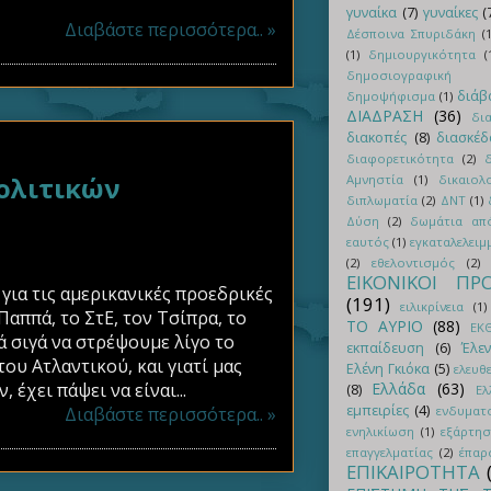
γυναίκα
(7)
γυναίκες
(
Διαβάστε περισσότερα.. »
Δέσποινα Σπυριδάκη
(1
(1)
δημιουργικότητα
(
δημοσιογραφική δ
διάβ
δημοψήφισμα
(1)
ΔΙΑΔΡΑΣΗ
(36)
δι
διακοπές
(8)
διασκέ
διαφορετικότητα
(2)
δ
ολιτικών
Αμνηστία
(1)
δικαιολο
διπλωματία
(2)
ΔΝΤ
(1)
Δύση
(2)
δωμάτια απ
εαυτός
(1)
εγκαταλελειμ
(2)
εθελοντισμός
(2)
ΕΙΚΟΝΙΚΟΙ ΠΡ
 για τις αμερικανικές προεδρικές
(191)
ειλικρίνεια
(1)
Παππά, το ΣτΕ, τον Τσίπρα, το
ΤΟ ΑΥΡΙΟ
(88)
ΕΚΘ
ά σιγά να στρέψουμε λίγο το
εκπαίδευση
(6)
Έλε
ου Ατλαντικού, και γιατί μας
Ελένη Γκιόκα
(5)
ελευθ
έχει πάψει να είναι...
Ελλάδα
(63)
(8)
Ελ
εμπειρίες
(4)
Διαβάστε περισσότερα.. »
ενδυματ
ενηλικίωση
(1)
εξάρτη
επαγγελματίας
(2)
έπαρ
ΕΠΙΚΑΙΡΟΤΗΤΑ