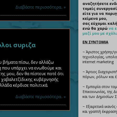
αναζητήσετε ενδ
Διαβάστε περισσότερα.. »
τομείς συνεργασί
είτε για να περι
κείμενα μου,
σας εύχομαι καλή
ενώ θα χαρώ
να 
μαζί μου με σχόλ
ΕΝ ΣΥΝΤΟΜΙΑ
λοι συριζα
~ Άριστος χρήσης/γ
τεχνολογίας, υπολογ
ω βήματα πίσω, δεν αλλάζω
internet marketing
η που υπάρχει να ενωθούμε και
~ Άρτιος διαχειριστ
ης μου, δεν θα πίστευε ποτέ ότι
πόρων, ρόλων και 
ης χαβαλετζίδικης κυβέρνησής
Ελλάδα κέρδισε πολιτικά.
~ Εμπειρία στον τομ
Επικοινωνίας, της 
Διαβάστε περισσότερα.. »
και των Δημοσίων 
~ Εξαιρετικά ικανό
και γραπτή έκφραση