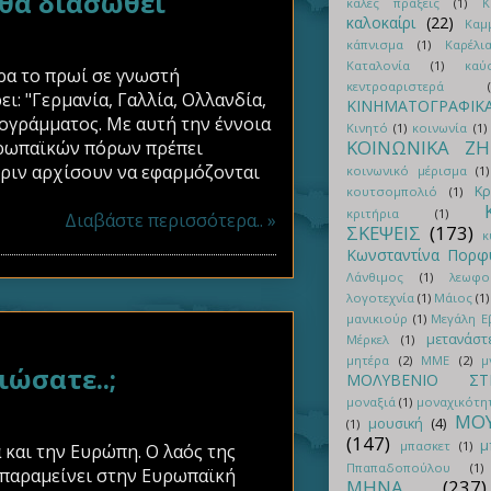
θα διασωθεί
καλές πράξεις
(1)
Κ
καλοκαίρι
(22)
Καμ
κάπνισμα
(1)
Καρέλι
Καταλονία
(1)
καύ
ρα το πρωί σε γνωστή
κεντροαριστερά
ι: "Γερμανία, Γαλλία, Ολλανδία,
ΚΙΝΗΜΑΤΟΓΡΑΦΙΚ
ογράμματος. Με αυτή την έννοια
Κινητό
(1)
κοινωνία
(1)
ΚΟΙΝΩΝΙΚΑ Ζ
υρωπαϊκών πόρων πρέπει
πριν αρχίσουν να εφαρμόζονται
κοινωνικό μέρισμα
(1)
Κρ
κουτσομπολιό
(1)
κριτήρια
(1)
Διαβάστε περισσότερα.. »
ΣΚΕΨΕΙΣ
(173)
κ
Κωνσταντίνα Πορφ
Λάνθιμος
(1)
λεωφο
λογοτεχνία
(1)
Μάιος
(1)
μανικιούρ
(1)
Μεγάλη 
μετανάστ
Μέρκελ
(1)
μητέρα
(2)
ΜΜΕ
(2)
μ
ώσατε..;
ΜΟΛΥΒΕΝΙΟ ΣΤΡ
μοναξιά
(1)
μοναχικότη
ΜΟΥ
μουσική
(4)
(1)
(147)
μ
μπασκετ
(1)
 και την Ευρώπη. Ο λαός της
Ππαπαδοπούλου
(1)
 παραμείνει στην Ευρωπαϊκή
ΜΗΝΑ
(237)