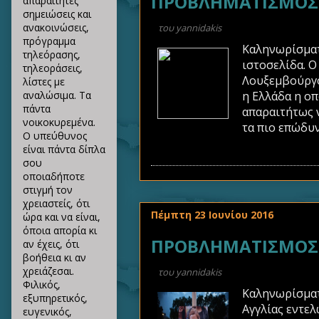
ΠΡΟΒΛΗΜΑΤΙΣΜΟΣ Δ
απαραίτητες
σημειώσεις και
ανακοινώσεις,
του
yannidakis
πρόγραμμα
Καληνωρίσματ
τηλεόρασης,
ιστοσελίδα. Ο
τηλεοράσεις,
Λουξεμβούργο
λίστες με
η Ελλάδα η ο
αναλώσιμα. Τα
πάντα
απαραιτήτως ν
νοικοκυρεμένα.
τα πιο επώδυν
Ο υπεύθυνος
είναι πάντα δίπλα
σου
οποιαδήποτε
στιγμή τον
χρειαστείς, ότι
Πέμπτη 23 Ιουνίου 2016
ώρα και να είναι,
όποια απορία κι
ΠΡΟΒΛΗΜΑΤΙΣΜΟΣ ΠΕ
αν έχεις, ότι
βοήθεια κι αν
χρειάζεσαι.
του
yannidakis
Φιλικός,
Καληνωρίσματα
εξυπηρετικός,
Αγγλίας εντελ
ευγενικός,