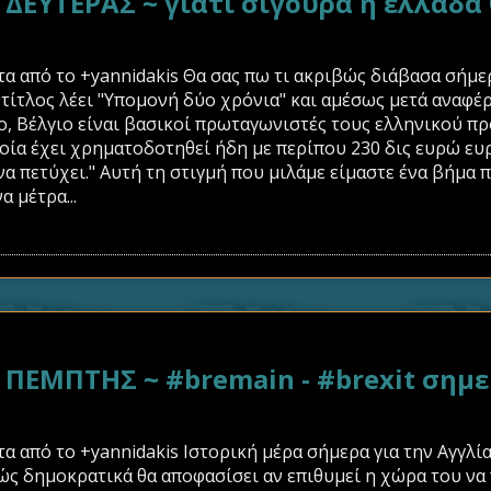
ΕΥΤΕΡΑΣ ~ γιατί σίγουρα η ελλάδα 
α από το +yannidakis Θα σας πω τι ακριβώς διάβασα σήμε
 τίτλος λέει "Υπομονή δύο χρόνια" και αμέσως μετά αναφέρε
, Βέλγιο είναι βασικοί πρωταγωνιστές τους ελληνικού πρ
ποία έχει χρηματοδοτηθεί ήδη με περίπου 230 δις ευρώ ε
α πετύχει." Αυτή τη στιγμή που μιλάμε είμαστε ένα βήμα 
α μέτρα...
ΜΠΤΗΣ ~ #bremain - #brexit σημει
 από το +yannidakis Ιστορική μέρα σήμερα για την Αγγλία
ώς δημοκρατικά θα αποφασίσει αν επιθυμεί η χώρα του να