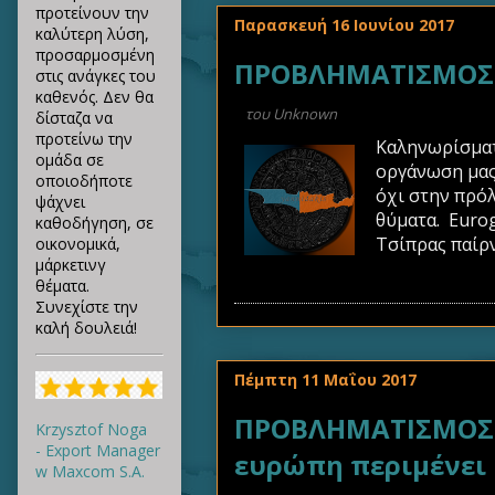
προτείνουν την
Παρασκευή 16 Ιουνίου 2017
καλύτερη λύση,
προσαρμοσμένη
ΠΡΟΒΛΗΜΑΤΙΣΜΟΣ 
στις ανάγκες του
καθενός. Δεν θα
του
Unknown
δίσταζα να
προτείνω την
Καληνωρίσματα
ομάδα σε
οργάνωση μας 
οποιοδήποτε
όχι στην πρόλ
ψάχνει
θύματα. Eurog
καθοδήγηση, σε
Τσίπρας παίρν
οικονομικά,
μάρκετινγ
θέματα.
Συνεχίστε την
καλή δουλειά!
Πέμπτη 11 Μαΐου 2017
ΠΡΟΒΛΗΜΑΤΙΣΜΟΣ Π
Krzysztof Noga
- Export Manager
ευρώπη περιμένει
w Maxcom S.A.