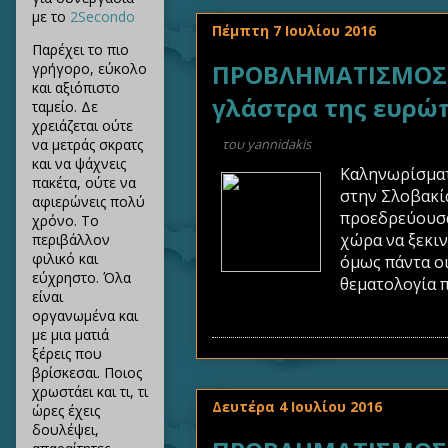
με το
2Secondo
Πέμπτη 7 Ιουλίου 2016
Παρέχει το πιο
ΠΡΟΒΛΗΜΑΤΙΣΜΟΣ Π
γρήγορο, εύκολο
και αξιόπιστο
γλάστρα της ευρώ
ταμείο. Δε
χρειάζεται ούτε
του
yannidakis
να μετράς σκρατς
και να ψάχνεις
Καληνωρίσματα
πακέτα, ούτε να
στην Σλοβακία
αφιερώνεις πολύ
προεδρεύουσα
χρόνο. Το
χώρα να ξεκιν
περιβάλλον
φιλικό και
όμως πάντα οι
εύχρηστο. Όλα
θεματολογία π
είναι
οργανωμένα και
με μια ματιά
ξέρεις που
βρίσκεσαι. Ποιος
χρωστάει και τι, τι
Δευτέρα 4 Ιουλίου 2016
ώρες έχεις
δουλέψει,