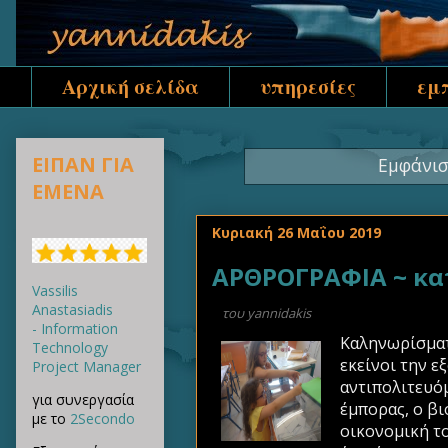
Αρχική σελίδα
υπηρεσίες
εμ
ΕΙΠΑΝ ΓΙΑ
Εμφάνισ
ΕΜΕΝΑ
Κυριακή 26 Μαΐου 2019
ΑΡΘΡΟΓΡΑΦΙΑ ~ κατ
Vassilis
Anastasiadis
του
yannidakis
- Information
Καληνωρίσματα
Technology
εκείνοι την ε
Project Manager
αντιπολιτευόμ
για συνεργασία
έμπορας, ο βι
με το
2Secondo
οικονομική το