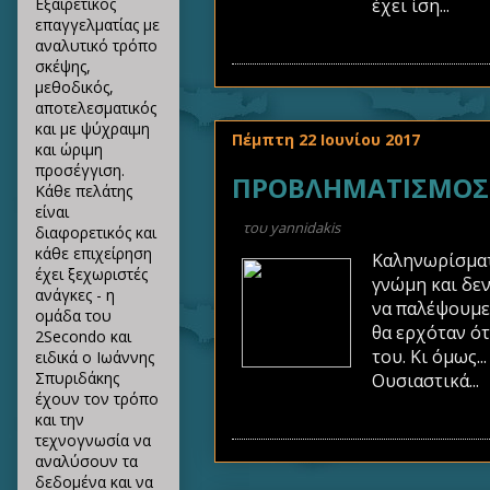
έχει ίση...
Εξαιρετικός
επαγγελματίας με
αναλυτικό τρόπο
σκέψης,
μεθοδικός,
αποτελεσματικός
και με ψύχραιμη
Πέμπτη 22 Ιουνίου 2017
και ώριμη
προσέγγιση.
ΠΡΟΒΛΗΜΑΤΙΣΜΟΣ Π
Κάθε πελάτης
είναι
του
yannidakis
διαφορετικός και
κάθε επιχείρηση
Καληνωρίσματ
έχει ξεχωριστές
γνώμη και δεν
ανάγκες - η
να παλέψουμε 
ομάδα του
θα ερχόταν ότ
2Secondo και
του. Κι όμως..
ειδικά ο Ιωάννης
Σπυριδάκης
Ουσιαστικά...
έχουν τον τρόπο
και την
τεχνογνωσία να
αναλύσουν τα
δεδομένα και να