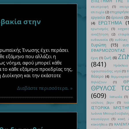
ΕΠΙΣΤΗΜΗ ΤΗΣ Τ
επιστροφή
(1)
επιτρ
επιχειρήσε
επιτυχία
(2)
εργασία
(5)
έρευνα
(3)
βακία στην
ΕΡΩΤΗΜΑ
(
(4)
ερωτισμός
(1)
εσχατ
αναζήτηση
(2)
εταιρί
ευθανασία
(1)
ευθύνες
Ευρώπη
(15)
ευτ
Ευρωπαϊκής Ένωσης έχει περάσει
ΕΦΑΡΜΟΖΟΝΤΑΣ 
ΖΩ
θε εξάμηνο που αλλάζει η
ζωή
(6)
έχνη
(1)
ως νόημα, αφού μπορεί κάθε
(841)
Ηράκλειο
 το κάθε εξάμηνο προεδρίας της,
ηφαιστεώδης νησί
(1)
θ
 Διοίκηση και την εκάστοτε
θέατρο
(4)
θερμοκρασ
ΘΡ
θηλάζουν
(1)
ΘΡΥΛΟΣ Τ
Διαβάστε περισσότερα.. »
(609)
Ιαπωνία
(1)
ιούλιος βερν
(1)
Ιο
ΙΣΤΟΡΙΚΑ ΜΥΣΤΗΡ
Ιωάννα Μπουρδούβαλη
καινούργιο
(1)
κακή 
ΚΑΛΕΝΤ
κακοήθεια
(1)