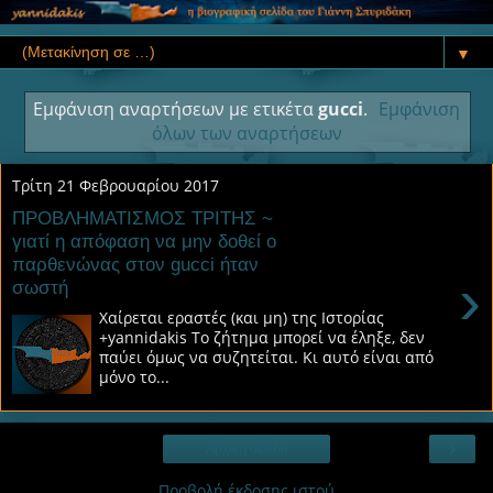
▼
Εμφάνιση αναρτήσεων με ετικέτα
gucci
.
Εμφάνιση
όλων των αναρτήσεων
Τρίτη 21 Φεβρουαρίου 2017
ΠΡΟΒΛΗΜΑΤΙΣΜΟΣ ΤΡΙΤΗΣ ~
γιατί η απόφαση να μην δοθεί ο
παρθενώνας στον gucci ήταν
›
σωστή
Χαίρεται εραστές (και μη) της Ιστορίας
+yannidakis Το ζήτημα μπορεί να έληξε, δεν
παύει όμως να συζητείται. Κι αυτό είναι από
μόνο το...
›
Αρχική σελίδα
Προβολή έκδοσης ιστού