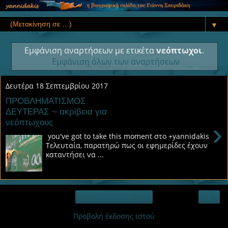
▼
Εμφάνιση αναρτήσεων με ετικέτα
νεόπτωχοι
.
Εμφάνιση όλων των αναρτήσεων
Δευτέρα 18 Σεπτεμβρίου 2017
ΠΡΟΒΛΗΜΑΤΙΣΜΟΣ
ΔΕΥΤΕΡΑΣ ~ ακρίβεια για
νεόπτωχους
›
you've got to take this moment στο +yannidakis
Τελευταία, παρατηρώ πως οι εφημερίδες έχουν
καταντήσει να ...
›
Αρχική σελίδα
Προβολή έκδοσης ιστού