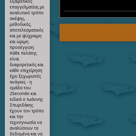
Εξαιρετικός
επαγγελματίας με
αναλυτικό τρόπο
σκέψης,
μεθοδικός,
αποτελεσματικός
και με ψύχραιμη
και ώριμη
προσέγγιση.
Κάθε πελάτης
είναι
διαφορετικός και
κάθε επιχείρηση
έχει ξεχωριστές
ανάγκες - η
ομάδα του
2Secondo και
ειδικά ο Ιωάννης
Σπυριδάκης
έχουν τον τρόπο
και την
τεχνογνωσία να
αναλύσουν τα
δεδομένα και να