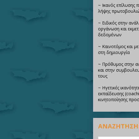
~ Ικανός επίλυσης 
λήψης πρωτοβουλι
~ Ειδικός στην ανά
οργάνωση και εκμε
δεδομένων
~ Καινοτόμος και μ
στη δημιουργία
~ Πρόθυμος στην α
και στην συμβουλευ
τους
~ Ηγετικές ικανότητε
εκπαίδευσης (coachi
κινητοποίησης προ
ΑΝΑΖΗΤΗΣΗ