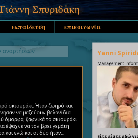
εκπαίδευση
επικοινωνία
ν αναρτήσεων
Yanni Spirid
Management Informa
κρό σκιουράκι. Ήταν ζωηρό και
κίνησαν να μαζεύουν βελανίδια
λύ όμορφα, ξαφνικά το σκιουράκι
ια έψαχνε να τον βρει γεμάτη
 και ενώ και οι δύο ήταν...
Είτε είστε εδώ γι