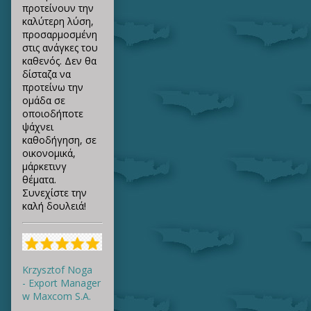
προτείνουν την
καλύτερη λύση,
προσαρμοσμένη
στις ανάγκες του
καθενός. Δεν θα
δίσταζα να
προτείνω την
ομάδα σε
οποιοδήποτε
ψάχνει
καθοδήγηση, σε
οικονομικά,
μάρκετινγ
θέματα.
Συνεχίστε την
καλή δουλειά!
Krzysztof Noga
- Export Manager
w Maxcom S.A.