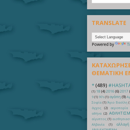
TRANSLATE
Powered by
T
ΚΑΤΑΧΩΡΗΣΕΙ
ΘΕΜΑΤΙΚΗ 
*
(489)
#HASHT
18
(4)
2016
(6)
2017
(1)
αγάπη
(9)
9
(1)
90's
(1)
Αγ
Σοφία
(1)
Άγιο Βασίλη
(
άγχος
(2)
αεροπορία
ΑΘΛΗΤΙΣ
αθήνα
(2)
αίγυπτος
(1)
αισθησιασ
αλλαγή
Αλβανία
(1)
ΑΝΑΔΥΟΜΕΝΗ Ε