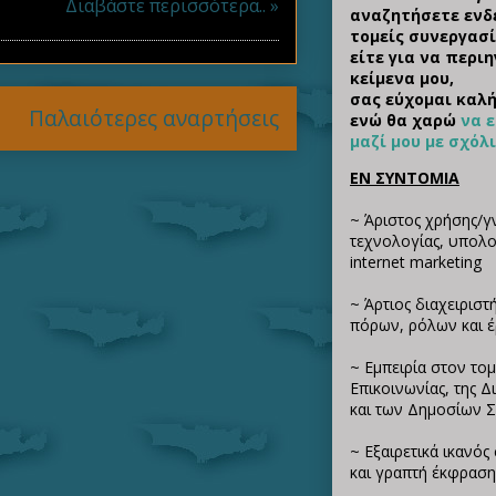
Διαβάστε περισσότερα.. »
αναζητήσετε ενδ
τομείς συνεργασί
είτε για να περι
κείμενα μου,
σας εύχομαι καλή
Παλαιότερες αναρτήσεις
ενώ θα χαρώ
να 
μαζί μου με σχόλ
ΕΝ ΣΥΝΤΟΜΙΑ
~ Άριστος χρήσης/γ
τεχνολογίας, υπολογ
internet marketing
~ Άρτιος διαχειριστ
πόρων, ρόλων και 
~ Εμπειρία στον τομ
Επικοινωνίας, της 
και των Δημοσίων 
~ Εξαιρετικά ικανό
και γραπτή έκφραση