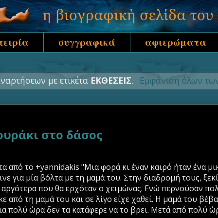
πειρία
συγγραφικά
αφιερώματα
ναρτήσεων με ετικέτα
ΕΚΘΕΣΕΙΣ
.
Εμφάνιση όλων τω
ιουράκι στο δάσος
 από το +yannidakis "Μια φορά κι έναν καιρό ήταν ένα μι
ινε για μία βόλτα με τη μαμά του. Στην διαδρομή τους, ξε
ε αργότερα που θα ερχόταν ο χειμώνας. Ενώ περνούσαν πο
 από τη μαμά του και σε λίγο είχε χαθεί. Η μαμά του βέβα
ια πολύ ώρα δεν τα κατάφερε να το βρει. Μετά από πολύ ώρα