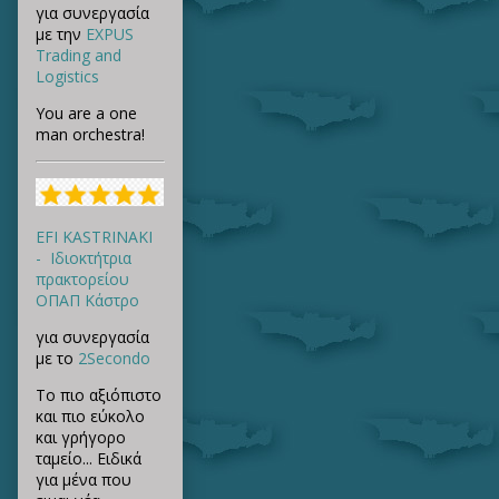
για συνεργασία
με την
EXPUS
Trading and
Logistics
You are a one
man orchestra!
EFI KASTRINAKI
- Ιδιοκτήτρια
πρακτορείου
ΟΠΑΠ Κάστρο
για συνεργασία
με το
2Secondo
Το πιο αξιόπιστο
και πιο εύκολο
και γρήγορο
ταμείο... Ειδικά
για μένα που