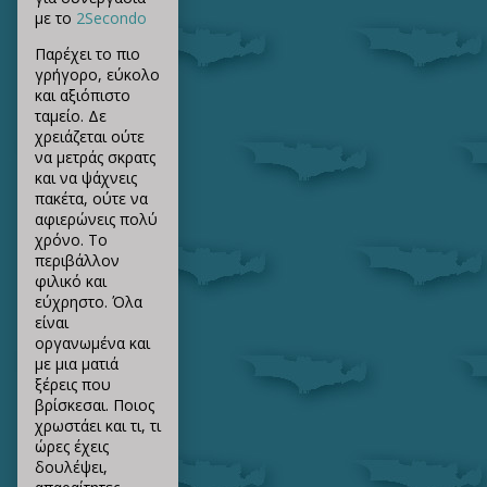
με το
2Secondo
Παρέχει το πιο
γρήγορο, εύκολο
και αξιόπιστο
ταμείο. Δε
χρειάζεται ούτε
να μετράς σκρατς
και να ψάχνεις
πακέτα, ούτε να
αφιερώνεις πολύ
χρόνο. Το
περιβάλλον
φιλικό και
εύχρηστο. Όλα
είναι
οργανωμένα και
με μια ματιά
ξέρεις που
βρίσκεσαι. Ποιος
χρωστάει και τι, τι
ώρες έχεις
δουλέψει,