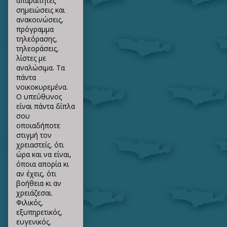
απαραίτητες
σημειώσεις και
ανακοινώσεις,
πρόγραμμα
τηλεόρασης,
τηλεοράσεις,
λίστες με
αναλώσιμα. Τα
πάντα
νοικοκυρεμένα.
Ο υπεύθυνος
είναι πάντα δίπλα
σου
οποιαδήποτε
στιγμή τον
χρειαστείς, ότι
ώρα και να είναι,
όποια απορία κι
αν έχεις, ότι
βοήθεια κι αν
χρειάζεσαι.
Φιλικός,
εξυπηρετικός,
ευγενικός,