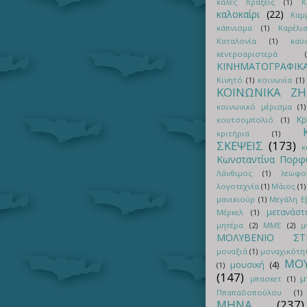
καλές πράξεις
(1)
Κ
καλοκαίρι
(22)
Καμ
κάπνισμα
(1)
Καρέλι
Καταλονία
(1)
καύ
κεντροαριστερά
ΚΙΝΗΜΑΤΟΓΡΑΦΙΚ
Κινητό
(1)
κοινωνία
(1)
ΚΟΙΝΩΝΙΚΑ Ζ
κοινωνικό μέρισμα
(1)
Κρ
κουτσομπολιό
(1)
κριτήρια
(1)
ΣΚΕΨΕΙΣ
(173)
κ
Κωνσταντίνα Πορφ
Λάνθιμος
(1)
λεωφο
λογοτεχνία
(1)
Μάιος
(1)
μανικιούρ
(1)
Μεγάλη 
μετανάστ
Μέρκελ
(1)
μητέρα
(2)
ΜΜΕ
(2)
μ
ΜΟΛΥΒΕΝΙΟ ΣΤΡ
μοναξιά
(1)
μοναχικότη
ΜΟΥ
μουσική
(4)
(1)
(147)
μ
μπασκετ
(1)
Ππαπαδοπούλου
(1)
ΜΗΝΑ
(237)