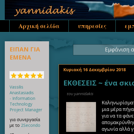
Αρχική σελίδα
υπηρεσίες
εμ
ΕΙΠΑΝ ΓΙΑ
Εμφάνιση α
ΕΜΕΝΑ
Κυριακή 16 Δεκεμβρίου 2018
ΕΚΘΕΣΕΙΣ ~ ένα σκ
Vassilis
Anastasiadis
του
yannidakis
- Information
Καληνωρίσματα
Technology
μια μέρα πήγα
Project Manager
για να τα φάν
για συνεργασία
απομακρύνθηκε
με το
2Secondo
αγωνία αλλά γ