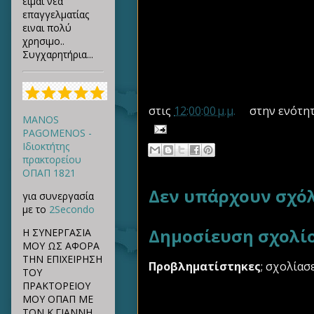
ειμαι νέα
επαγγελματίας
ειναι πολύ
χρησιμο..
Συγχαρητήρια...
στις
12:00:00 μ.μ.
στην ενότη
MANOS
PAGOMENOS -
Ιδιοκτήτης
πρακτορείου
ΟΠΑΠ 1821
Δεν υπάρχουν σχόλ
για συνεργασία
με το
2Secondo
Δημοσίευση σχολί
Η ΣΥΝΕΡΓΑΣΙΑ
ΜΟΥ ΩΣ ΑΦΟΡΑ
ΤΗΝ ΕΠΙΧΕΙΡΗΣΗ
Προβληματίστηκες
; σχολίασ
ΤΟΥ
ΠΡΑΚΤΟΡΕΙΟΥ
ΜΟΥ ΟΠΑΠ ΜΕ
ΤΟΝ Κ.ΓΙΑΝΝΗ