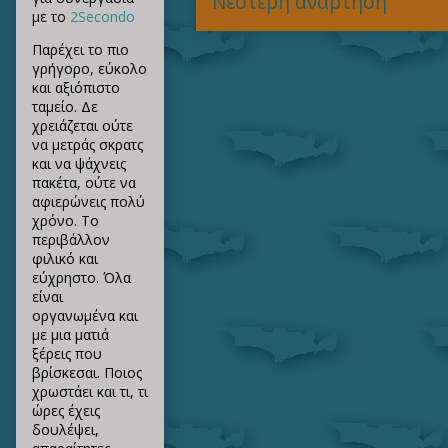
Νεότερη ανάρτηση
με το
2Secondo
Παρέχει το πιο
γρήγορο, εύκολο
και αξιόπιστο
ταμείο. Δε
χρειάζεται ούτε
να μετράς σκρατς
και να ψάχνεις
πακέτα, ούτε να
αφιερώνεις πολύ
χρόνο. Το
περιβάλλον
φιλικό και
εύχρηστο. Όλα
είναι
οργανωμένα και
με μια ματιά
ξέρεις που
βρίσκεσαι. Ποιος
χρωστάει και τι, τι
ώρες έχεις
δουλέψει,