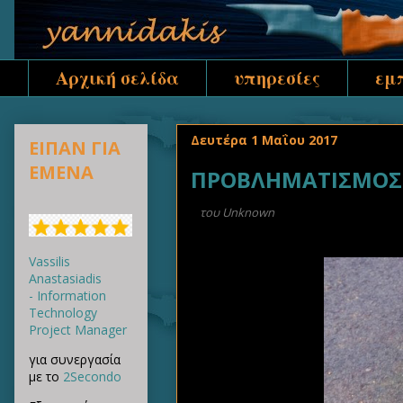
Αρχική σελίδα
υπηρεσίες
εμ
Δευτέρα 1 Μαΐου 2017
ΕΙΠΑΝ ΓΙΑ
ΕΜΕΝΑ
ΠΡΟΒΛΗΜΑΤΙΣΜΟΣ Δ
του
Unknown
Vassilis
Anastasiadis
- Information
Technology
Project Manager
για συνεργασία
με το
2Secondo