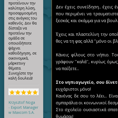
προτείνουν την
Δεν έχεις συνείδηση... έχεις
καλύτερη λύση,
προσαρμοσμένη
που περιμένει να τραυματιστε
στις ανάγκες του
ξεσκάς και σκάμμα για να βου
καθενός. Δεν θα
δίσταζα να
προτείνω την
Έχεις και πλαστελίνη την οπο
ομάδα σε
θες να τη φας αλλά ''μόνο οι 
οποιοδήποτε
ψάχνει
καθοδήγηση, σε
Κάνεις φίλους στο νήπιο. Το
οικονομικά,
γράφουν ''καλά'', κυρίως όμως
μάρκετινγ
θέματα.
να παίξετε...
Συνεχίστε την
καλή δουλειά!
Στο νηπιαγωγείο, σου δίνε
ευχάριστοι μόνο!
Κανένας δε σου το λέει... Εί
Krzysztof Noga
σμπαράλια οι κοινωνικοί δεσμ
- Export Manager
Στο σχολείο ουσιαστικά σπατ
w Maxcom S.A.
θυμάσαι!