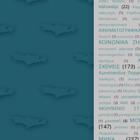
καλές πράξεις
(1)
Κ
καλοκαίρι
(22)
Καμ
κάπνισμα
(1)
Καρέλι
Καταλονία
(1)
καύ
κεντροαριστερά
ΚΙΝΗΜΑΤΟΓΡΑΦΙΚ
Κινητό
(1)
κοινωνία
(1)
ΚΟΙΝΩΝΙΚΑ Ζ
κοινωνικό μέρισμα
(1)
Κρ
κουτσομπολιό
(1)
κριτήρια
(1)
ΣΚΕΨΕΙΣ
(173)
κ
Κωνσταντίνα Πορφ
Λάνθιμος
(1)
λεωφο
λογοτεχνία
(1)
Μάιος
(1)
μανικιούρ
(1)
Μεγάλη 
μετανάστ
Μέρκελ
(1)
μητέρα
(2)
ΜΜΕ
(2)
μ
ΜΟΛΥΒΕΝΙΟ ΣΤΡ
μοναξιά
(1)
μοναχικότη
ΜΟΥ
μουσική
(4)
(1)
(147)
μ
μπασκετ
(1)
Ππαπαδοπούλου
(1)
ΜΗΝΑ
(237)