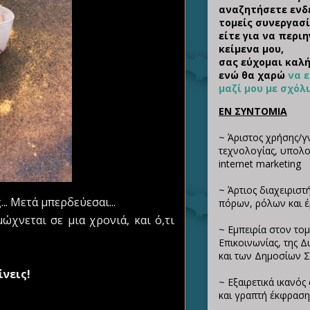
αναζητήσετε ενδ
τομείς συνεργασί
είτε για να περι
κείμενα μου,
σας εύχομαι καλή
ενώ θα χαρώ
να 
μαζί μου με σχόλ
ΕΝ ΣΥΝΤΟΜΙΑ
~ Άριστος χρήσης/γ
τεχνολογίας, υπολογ
internet marketing
~ Άρτιος διαχειριστ
. Μετά μπερδεύεσαι...
πόρων, ρόλων και 
ώχνεται σε μια χρονιά, και ό,τι
~ Εμπειρία στον τομ
Επικοινωνίας, της 
και των Δημοσίων 
ίνεις!
~ Εξαιρετικά ικανό
και γραπτή έκφραση