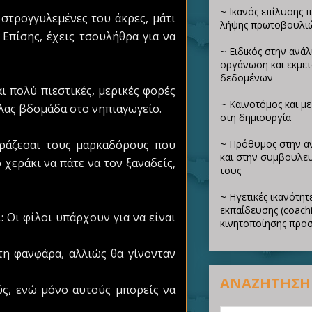
~ Ικανός επίλυσης 
 στρογγυλεμένες του άκρες, μάτι
λήψης πρωτοβουλι
 Επίσης, έχεις τσουλήθρα για να
~ Ειδικός στην ανά
οργάνωση και εκμε
δεδομένων
ι πολύ πιεστικές, μερικές φορές
~ Καινοτόμος και μ
ιόλας βδομάδα στο νηπιαγωγείο.
στη δημιουργία
οιράζεσαι τους μαρκαδόρους που
~ Πρόθυμος στην α
και στην συμβουλευ
 χεράκι να πάτε να τον ξαναδείς,
τους
~ Ηγετικές ικανότητε
εκπαίδευσης (coachi
 Οι φίλοι υπάρχουν για να είναι
κινητοποίησης προ
στη φανφάρα, αλλιώς θα γίνονταν
ΑΝΑΖΗΤΗΣΗ
ύς, ενώ μόνο αυτούς μπορείς να