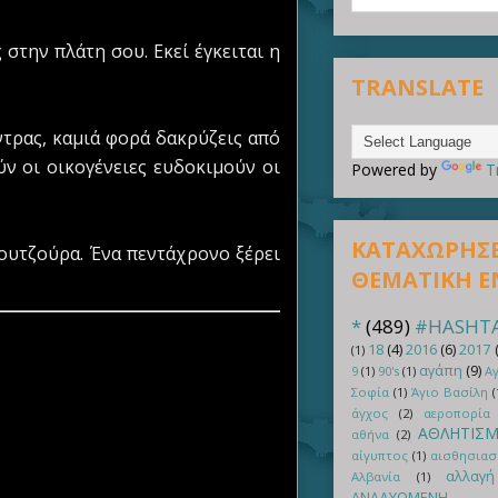
 στην πλάτη σου. Εκεί έγκειται η
TRANSLATE
ντρας, καμιά φορά δακρύζεις από
ν οι οικογένειες ευδοκιμούν οι
Powered by
T
ΚΑΤΑΧΩΡΗΣΕΙ
μπουτζούρα. Ένα πεντάχρονο ξέρει
ΘΕΜΑΤΙΚΗ 
*
(489)
#HASHT
18
(4)
2016
(6)
2017
(1)
αγάπη
(9)
9
(1)
90's
(1)
Αγ
Σοφία
(1)
Άγιο Βασίλη
(
άγχος
(2)
αεροπορία
ΑΘΛΗΤΙΣ
αθήνα
(2)
αίγυπτος
(1)
αισθησιασ
αλλαγή
Αλβανία
(1)
ΑΝΑΔΥΟΜΕΝΗ Ε