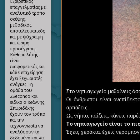
Εξαιρετικός
επαγγελματίας με
αναλυτικό τρόπο
σκέψης,
μεθοδικός,
αποτελεσματικός
και με ψύχραιμη
και ώριμη
προσέγγιση.
Κάθε πελάτης
είναι
διαφορετικός και
κάθε επιχείρηση
έχει ξεχωριστές
ανάγκες - η
ομάδα του
Στο νηπιαγωγείο μαθαίνεις όσα
2Secondo και
Οι άνθρωποι είναι ανεπίδεκτο
ειδικά ο Ιωάννης
αρπάξεις...
Σπυριδάκης
έχουν τον τρόπο
Ως νήπιο, παίζεις, κάνεις παρέ
και την
Το νηπιαγωγείο είναι το πι
τεχνογνωσία να
Έχεις χεράκια, έχεις νερομπογι
αναλύσουν τα
δεδομένα και να