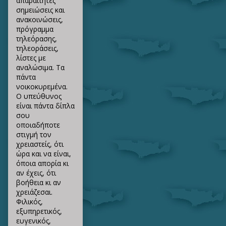
απαραίτητες
σημειώσεις και
ανακοινώσεις,
πρόγραμμα
τηλεόρασης,
τηλεοράσεις,
λίστες με
αναλώσιμα. Τα
πάντα
νοικοκυρεμένα.
Ο υπεύθυνος
είναι πάντα δίπλα
σου
οποιαδήποτε
στιγμή τον
χρειαστείς, ότι
ώρα και να είναι,
όποια απορία κι
αν έχεις, ότι
βοήθεια κι αν
χρειάζεσαι.
Φιλικός,
εξυπηρετικός,
ευγενικός,