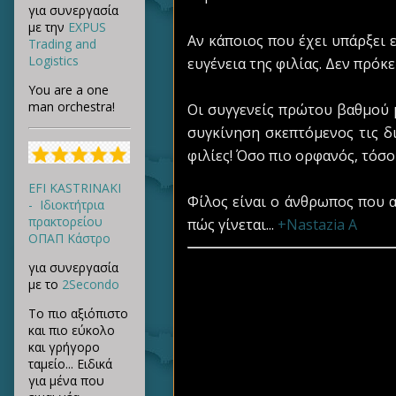
για συνεργασία
με την
EXPUS
Αν κάποιος που έχει υπάρξει ε
Trading and
Logistics
ευγένεια της φιλίας. Δεν πρόκε
You are a one
man orchestra!
Οι συγγενείς πρώτου βαθμού μ
συγκίνηση σκεπτόμενος τις δ
φιλίες! Όσο πιο ορφανός, τόσο
EFI KASTRINAKI
Φίλος είναι ο άνθρωπος που αν
- Ιδιοκτήτρια
πρακτορείου
πώς γίνεται...
+Nastazia A
ΟΠΑΠ Κάστρο
για συνεργασία
με το
2Secondo
Το πιο αξιόπιστο
και πιο εύκολο
και γρήγορο
ταμείο... Ειδικά
για μένα που