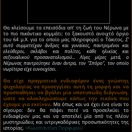
Θα κλείσουμε τα επεισόδια απ' τη ζωή του Νέρωνα με
το πιο πικάντικο κομμάτι: το ξακουστό ανοιχτό όργιο
του 64 μ.Χ. για το οποίο μας πληροφορεί ο Τάκιτος.
Σ'
αυτό συμμετείχαν άνδρες και γυναίκες, παντρεμένοι και
ελεύθεροι, σκλάβοι και πολίτες, κάθε ηλικίας και
σεξουαλικού προσανατολισμού... Λίγες μέρες μετά, ο
Νέρωνας παντρεύτηκε έναν άντρα, τον "Σπόρο", τον οποίο
νωρίτερα είχε ευνουχίσει.
Θα είχε πραγματικά ενδιαφέρον ένας γνώστης
ψυχολογίας να προσεγγίσει αυτή τη μορφή και να
προσπαθήσει να βγάλει μία υποτυπώδη διάγνωση,
ώστε να ολοκληρώσουμε κάπως την εικόνα που
έχουμε για εκείνον
. Μα όπως και να έχει ένα είναι το
σίγουρο: δεν θα πάψει ποτέ να προσελκύει το
ενδιαφέρον μας και να αποτελεί μία από τις πλέον
μυστηριώδεις και ιντριγκαδόρικες προσωπικότητες της
ιστορίας.
+Kωνσταντίνα Πορφυρού