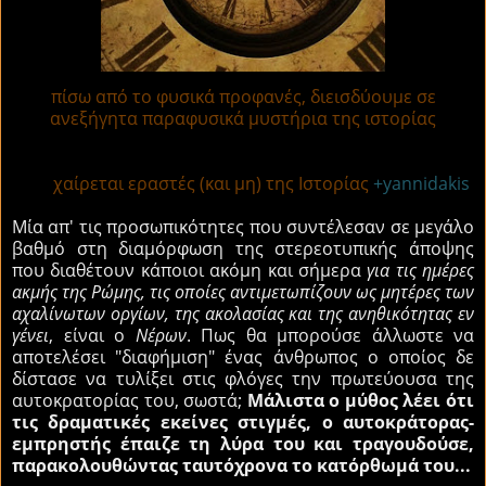
πίσω από το φυσικά προφανές, διεισδύουμε σε
ανεξήγητα παραφυσικά μυστήρια της ιστορίας
χαίρεται εραστές (και μη) της Ιστορίας
+yannidakis
Μία απ' τις προσωπικότητες που συντέλεσαν σε μεγάλο
βαθμό στη διαμόρφωση της στερεοτυπικής άποψης
που διαθέτουν κάποιοι ακόμη και σήμερα
για τις ημέρες
ακμής της Ρώμης, τις οποίες αντιμετωπίζουν ως μητέρες των
αχαλίνωτων οργίων, της ακολασίας και της ανηθικότητας εν
γένει
, είναι ο
Νέρων
. Πως θα μπορούσε άλλωστε να
αποτελέσει "διαφήμιση" ένας άνθρωπος ο οποίος δε
δίστασε να τυλίξει στις φλόγες την πρωτεύουσα της
αυτοκρατορίας του, σωστά;
Μάλιστα ο μύθος λέει ότι
τις δραματικές εκείνες στιγμές, ο αυτοκράτορας-
εμπρηστής έπαιζε τη λύρα του και τραγουδούσε,
παρακολουθώντας ταυτόχρονα το κατόρθωμά του...