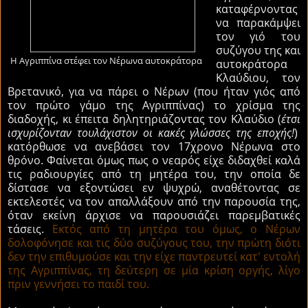
καταφέρνοντας
να παρακάμψει
τον γιό του
συζύγου της και
Η Αγριππίνα στέφει τον Νέρωνα αυτοκράτορα
αυτοκράτορα
Κλαύδιου, τον
Βρετανικό, για να πάρει ο Νέρων (που ήταν γιός από
τον πρώτο γάμο της Αγριππίνας) το χρίσμα της
διαδοχής, κι έπειτα δηλητηριάζοντας τον Κλαύδιο (
έτσι
ισχυρίζονταν τουλάχιστον οι κακές γλώσσες της εποχής!
)
κατόρθωσε να ανεβάσει τον 17χρονο Νέρωνα στο
θρόνο. Φαίνεται όμως πως ο νεαρός είχε διδαχθεί καλά
τις ραδιουργίες από τη μητέρα του, την οποία δε
δίστασε να εξοντώσει εν ψυχρώ, αναθέτοντας σε
εκτελεστές να τον απαλλάξουν από την παρουσία της,
όταν εκείνη άρχισε να παρουσιάζει παρεμβατικές
τάσεις.
Εκτός από τη μητέρα του όμως, ο Νέρων
δολοφόνησε και τις δύο συζύγους του, την πρώτη διότι
δεν την επιθυμούσε και την είχε παντρευτεί κατ' εντολή
της Αγριππίνας, τη δεύτερη σε μία κρίση οργής, λίγο
πριν γεννήσει το παιδί του.