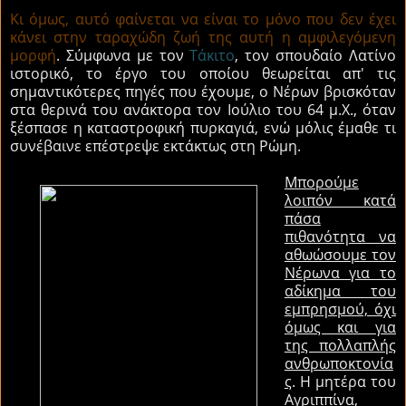
Κι όμως, αυτό φαίνεται να είναι το μόνο που δεν έχει
κάνει στην ταραχώδη ζωή της αυτή η αμφιλεγόμενη
μορφή
. Σύμφωνα με τον
Τάκιτο
, τον σπουδαίο Λατίνο
ιστορικό, το έργο του οποίου θεωρείται απ' τις
σημαντικότερες πηγές που έχουμε, ο Νέρων βρισκόταν
στα θερινά του ανάκτορα τον Ιούλιο του 64 μ.Χ., όταν
ξέσπασε η καταστροφική πυρκαγιά, ενώ μόλις έμαθε τι
συνέβαινε επέστρεψε εκτάκτως στη Ρώμη.
Μπορούμε
λοιπόν κατά
πάσα
πιθανότητα να
αθωώσουμε τον
Νέρωνα για το
αδίκημα του
εμπρησμού, όχι
όμως και για
της πολλαπλής
ανθρωποκτονία
ς
. Η μητέρα του
Αγριππίνα,