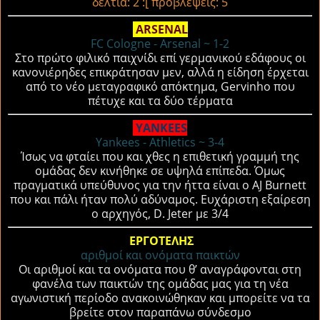
δελτία: 2 :[ προβλέψεις: 5
ARSENAL
FC Cologne - Arsenal ~ 1-2
Στο πρώτο φιλικό παιχνίδι επί γερμανικού εδάφους οι
κανονιέρηδες επικράτησαν μεν, αλλά η είδηση έρχεται
από το νέο μεταγραφικό απόκτημα, Gervinho που
πέτυχε και τα δύο τέρματα
YANKEES
Yankees - Athletics ~ 3-4
Ίσως να φταίει που και χθες η επιθετική γραμμή της
ομάδας δεν κινήθηκε σε υψηλά επίπεδα. Όμως
πραγματικά υπεύθυνος για την ήττα είναι ο AJ Burnett
που και πάλι ήταν πολύ αδύναμος. Ευχάριστη εξαίρεση
ο αρχηγός, D. Jeter με 3/4
ΕΡΓΟΤΕΛΗΣ
αριθμοί και ονόματα παικτών
Οι αριθμοί και τα ονόματα που θ’ αναγράφονται στη
φανέλα των παικτών της ομάδας μας για τη νέα
αγωνιστική περίοδο ανακοινώθηκαν και μπορείτε να τα
βρείτε στον παραπάνω σύνδεσμο