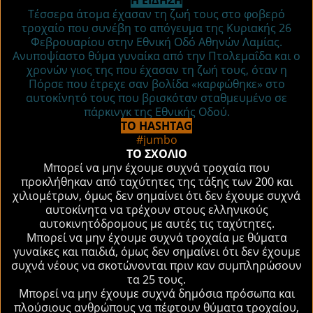
Η ΕΙΔΗΣΗ
Τέσσερα άτομα έχασαν τη ζωή τους στο φοβερό
τροχαίο που συνέβη το απόγευμα της Κυριακής 26
Φεβρουαρίου στην Εθνική Οδό Αθηνών Λαμίας.
Ανυποψίαστο θύμα γυναίκα από την Πτολεμαΐδα και ο
χρονών γιος της που έχασαν τη ζωή τους, όταν η
Πόρσε που έτρεχε σαν βολίδα «καρφώθηκε» στο
αυτοκίνητό τους που βρισκόταν σταθμευμένο σε
πάρκινγκ της Εθνικής Οδού.
ΤΟ HASHTAG
#jumbo
ΤΟ ΣΧΟΛΙΟ
Μπορεί να μην έχουμε συχνά τροχαία που
προκλήθηκαν από ταχύτητες της τάξης των 200 και
χιλιομέτρων, όμως δεν σημαίνει ότι δεν έχουμε συχνά
αυτοκίνητα να τρέχουν στους ελληνικούς
αυτοκινητόδρομους με αυτές τις ταχύτητες.
Μπορεί να μην έχουμε συχνά τροχαία με θύματα
γυναίκες και παιδιά, όμως δεν σημαίνει ότι δεν έχουμε
συχνά νέους να σκοτώνονται πριν καν συμπληρώσουν
τα 25 τους.
Μπορεί να μην έχουμε συχνά δημόσια πρόσωπα και
πλούσιους ανθρώπους να πέφτουν θύματα τροχαίου,