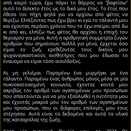
από καιρό τώρα, έχω πάρει το θάρρος να "βαφτίσω"
αυτό το δίσεκτο έτος ως το δικό μου έτος. Το έτος που
έθεσα τον πήχη ψηλά για να αρχίσω από φέτος να
θερίζω. Ελπίζοντας πως έχω βρει κι εγώ το τάλαντό μου
και έχοντας περάσει χρόνια που το έχω σπείρει από δω
κι από κει, ελπίζω πως φέτος θα αρχίσει η εποχή του
θερισμού για μένα. Αυτή η αριθμητική συμμετρία ζυγών
αριθμών που σημαίνουν πολλά για μένα, έρχεται όσο
είμαι εν ζωή, ερεθίζοντας τους δικούς μου
ψυχαναγκαστικούς αισθητήρες που μου έδωσαν το
έναυσμα να είμαι τόσο αισιόδοξος.
Ας μη γελιέμαι. Παραμένω ένα μυρμήγκι με ένα
τάλαντο. Παραμένω ένας άνθρωπος μόνος μέσα σε μία
πυκνοκατοικημένη κοινωνία, έχοντας κοντά μου
ακριβώς τον αριθμό των αγαπημένων μου προσώπων
που απαιτούνται για να μην εξαϋλωθεί η οντότητα μου
και έχοντάς μακριά μου τον αριθμό των αγαπημένων
μου προσώπων, που οι διάφορες επιλογές, μου τους
στέρησαν. Αυτά είναι τα δεδομένα και αυτά τα υλικά
της κατσαρόλας της ζωής.