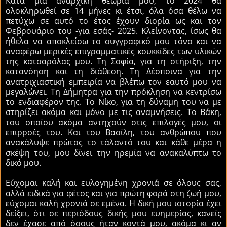
Κατά μία αναρχική θεωρία μου, το 2024 θα
ολοκληρωθεί σε 14 μήνες κι έτσι, όλα όσα θέλω να
πετύχω σε αυτό το έτος έχουν διορία ως και τον
Φεβρουάριο του -για εσάς- 2025. Κλείνοντας, ίσως θα
ήθελα να αποκλείσω το συγγραφικό μου τόνο και να
αναφέρω μερικές επιγραμματικές κουκκίδες των υλικών
της κατσαρόλας μου. Τη Σοφία, για τη στήριξη, την
κατανόηση και τη διάθεση. Τη Δέσποινα για την
ανατριχιαστική εμπειρία να βλέπω τον εαυτό μου να
μεγαλώνει. Τη Δήμητρα για την πρόκληση να κεντρίσω
το ενδιαφέρον της. Το Νίκο, για τη δύναμη του να με
στηρίζει ακόμα και μόνο με τις αναμνήσεις. Το Βάκη,
του οποίου ακόμα αντηχούν στις επιλογές μου, οι
επιρροές του. Και του Βασίλη, του ανθρώπου που
ανακάλυψε πρώτος το τάλαντό του και κάθε μέρα η
σκέψη του, μου δίνει την ηρεμία να ανακαλύπτω το
δικό μου.
Εύχομαι καλή και ευλογημένη χρονιά σε όλους σας,
αλλά ειδικά για φέτος και για πρώτη φορά στη ζωή μου,
εύχομαι καλή χρονιά σε εμένα. Η δική μου ιστορία έχει
δείξει, ότι σε περιόδους δικής μου ευημερίας, κανείς
δεν έχασε από όσους ήταν κοντά μου, ακόμα κι αν