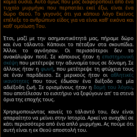
καμία ουσία. Αυτό όμως που μας διαφοροποιεί από ένα
τυχαίο μυρμήγκι που περπατάει εκεί έξω, είναι ένα
δώρο Θεού. Το γεγονός ότι για κάποιο λόγο Εκείνος
επέλεξε το ανθρώπινο είδος για να είναι καθ' εικόνα και
καθ' ομοίωση Του.
Έτσι, μαζί με την ασημαντικότητά μας, πήραμε δώρο
και ένα τάλαντο. Κάποιοι το πέταξαν στα σκουπίδια.
Άλλοι το αγνόησαν. Οι περισσότεροι δεν το
ανακάλυψαν ποτέ. Σε κάποιους ήταν η
επιστημονική
σκέψη
που μετέτρεψε την αδυναμία τους σε δύναμη. Σε
άλλους ήταν η
φωνή
, που μετέτρεψε τη φτώχεια τους
σε έναν παράδεισο. Σε μερικούς ήταν οι
αθλητικές
ικανότητες
που τους έδωσαν ένα διέξοδο σε μία
αδιέξοδη ζωή. Σε ορισμένους ήταν η
δομή του λόγου
,
που αποτέλεσαν το εισιτήριο να ξεφύγουν απ' τα στενά
όρια της εποχής τους.
Χρησιμοποιώντας κανείς το τάλαντό του, δεν είναι
απαραίτητο να μείνει στην Ιστορία. Αρκεί να αναχθεί σε
κάτι περισσότερο από ένα απλό μυρμήγκι. Ας πούμε ότι
αυτή είναι η εκ Θεού αποστολή του.