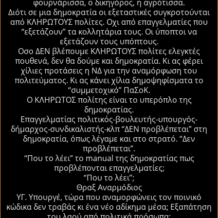
φουρνάρισσα, ο δικηγόρος, η αγρότισσα.
Διότι σε μια δημοκρατία οι εξεταστικές συγκροτούνται
από ΚΛΗΡΩΤΟΥΣ πολίτες. Οχι από επαγγελματίες που
“εξετάζουν” τα κολλητάρια τους. Οι ύποπτοι να
εξετάζουν τους υπόπτους.
Οσο ΔΕΝ βλέπουμε ΚΛΗΡΩΤΟΥΣ πολίτες ελεγκτές
πουθενά, δεν θα δούμε και δημοκρατία. Κι ας φέρει
χίλιες προτάσεις η ΝΔ για την αναμόρφωση του
πολιτεύματος. Κι ας κάνει χίλια δημοψηφίσματα το
“συμμετοχικό” ΠαΣοΚ.
Ο ΚΛΗΡΩΤΟΣ πολίτης είναι το υπερόπλο της
δημοκρατίας.
Επαγγελματίας πολιτικός-βουλευτής-υπουργός-
δήμαρχος-συνδικαλιστής-κλπ “ΔΕΝ προβλέπεται” στη
δημοκρατία, όπως λέγαμε και στο στρατό. “Δεν
προβλέπεται”.
“Που το λέει” το manual της δημοκρατίας πως
προβλέπονται επαγγελματίες;
“Που το λέει”;
Θραξ Αναρμόδιος
ΥΓ. Υπουργέ, τώρα που αναμορφώνεις τον ποινικό
κώδικα δεν τραβάς κι ένα νέο αδίκημα μέσα; Εξαπάτηση
του λαού από πολιτικά πρόσωπα;