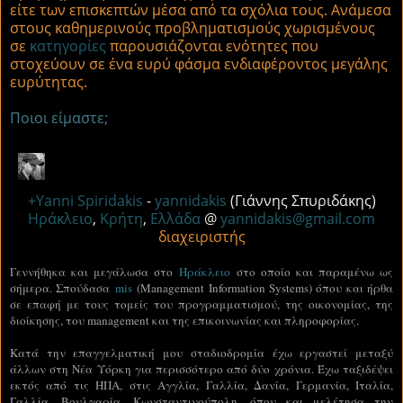
είτε των επισκεπτών μέσα από τα σχόλια τους. Ανάμεσα
στους καθημερινούς προβληματισμούς χωρισμένους
σε
κατηγορίες
παρουσιάζονται ενότητες που
στοχεύουν σε ένα ευρύ φάσμα ενδιαφέροντος μεγάλης
ευρύτητας.
Ποιοι είμαστε;
+Yanni Spiridakis
-
yannidakis
(Γιάννης Σπυριδάκης)
Ηράκλειο
,
Κρήτη
,
Ελλάδα
@
yannidakis@gmail.com
διαχειριστής
Γεννήθηκα και μεγάλωσα στο
Ηράκλειο
στο οποίο και παραμένω ως
σήμερα. Σπούδασα
mis
(Management Information Systems) όπου και ήρθα
σε επαφή με τους τομείς του προγραμματισμού, της οικονομίας, της
διοίκησης, του management και της επικοινωνίας και πληροφορίας.
Κατά την επαγγελματική μου σταδιοδρομία έχω εργαστεί μεταξύ
άλλων στη Νέα Υόρκη για περισσότερο από δύο χρόνια. Έχω ταξιδέψει
εκτός από τις ΗΠΑ, στις Αγγλία, Γαλλία, Δανία, Γερμανία, Ιταλία,
Γαλλία, Βουλγαρία, Κωνσταντινούπολη, όπου και μελέτησα την