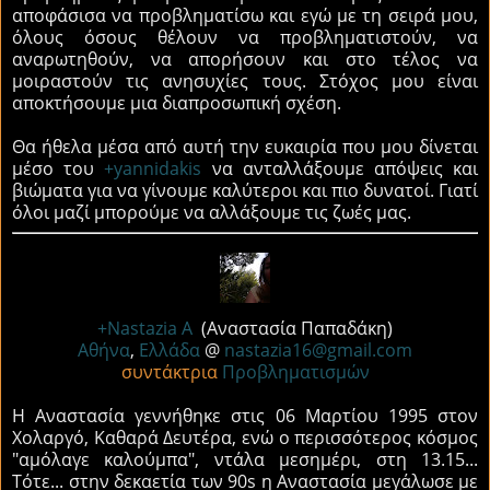
αποφάσισα να προβληματίσω και εγώ με τη σειρά μου,
όλους όσους θέλουν να προβληματιστούν, να
αναρωτηθούν, να απορήσουν και στο τέλος να
μοιραστούν τις ανησυχίες τους. Στόχος μου είναι
αποκτήσουμε μια διαπροσωπική σχέση.
Θα ήθελα μέσα από αυτή την ευκαιρία που μου δίνεται
μέσο του
+yannidakis
να ανταλλάξουμε απόψεις και
βιώματα για να γίνουμε καλύτεροι και πιο δυνατοί. Γιατί
όλοι μαζί μπορούμε να αλλάξουμε τις ζωές μας.
+Nastazia A
(Αναστασία Παπαδάκη)
Αθήνα
,
Ελλάδα
@
nastazia16@gmail.com
συντάκτρια
Προβληματισμών
Η Αναστασία γεννήθηκε στις 06 Μαρτίου 1995 στον
Χολαργό, Καθαρά Δευτέρα, ενώ ο περισσότερος κόσμος
"αμόλαγε καλούμπα", ντάλα μεσημέρι, στη 13.15...
Τότε... στην δεκαετία των 90s η Αναστασία μεγάλωσε με