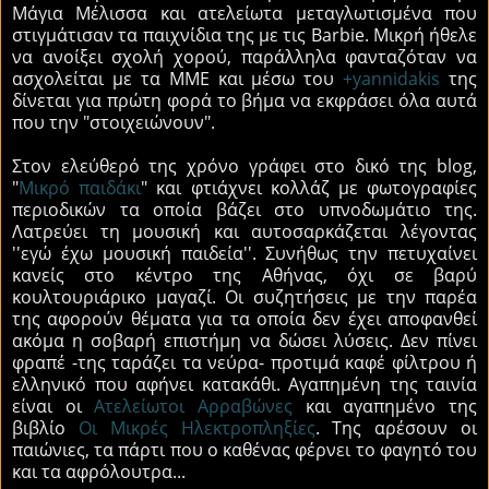
Mάγια Mέλισσα και ατελείωτα μεταγλωτισμένα που
στιγμάτισαν τα παιχνίδια της με τις Barbie. Μικρή ήθελε
να ανοίξει σχολή χορού, παράλληλα φανταζόταν να
ασχολείται με τα ΜΜΕ και μέσω του
+yannidakis
της
δίνεται για πρώτη φορά το βήμα να εκφράσει όλα αυτά
που την "στοιχειώνουν".
Στον ελεύθερό της χρόνο γράφει στο δικό της blog,
"
Μικρό παιδάκι
" και φτιάχνει κολλάζ με φωτογραφίες
περιοδικών τα οποία βάζει στο υπνοδωμάτιο της.
Λατρεύει τη μουσική και αυτοσαρκάζεται λέγοντας
''εγώ έχω μουσική παιδεία''. Συνήθως την πετυχαίνει
κανείς στο κέντρο της Αθήνας, όχι σε βαρύ
κουλτουριάρικο μαγαζί. Οι συζητήσεις με την παρέα
της αφορούν θέματα για τα οποία δεν έχει αποφανθεί
ακόμα η σοβαρή επιστήμη να δώσει λύσεις. Δεν πίνει
φραπέ -της ταράζει τα νεύρα- προτιμά καφέ φίλτρου ή
ελληνικό που αφήνει κατακάθι. Αγαπημένη της ταινία
είναι οι
Ατελείωτοι Αρραβώνες
και αγαπημένο της
βιβλίο
Οι Μικρές Ηλεκτροπληξίες
. Της αρέσουν οι
παιώνιες, τα πάρτι που ο καθένας φέρνει το φαγητό του
και τα αφρόλουτρα...