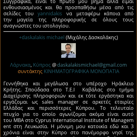
Συγγραφικά, είναι το πρώτο μου βήμα αλλά είμαι
ενθουσιασμένος και θα προσπαθήσω μέσα από τις
σελίδες του
yannidakis
να μεταφέρω κάποια από
την μαγεία της πληροφορικής σε όλους τους
αναγνώστες του ιστολογίου.
+daskalakis michael
(Μιχάλης Δασκαλάκης)
Λάρνακα
,
Κύπρος
@
daskalakismichael@gmail.com
συντάκτης
ΚΙΝΗΜΑΤΟΓΡΑΦΙΚΑ ΜΟΝΟΠΑΤΙΑ
Γεννήθηκα και μεγάλωσα στο υπέροχο Ηράκλειο
Κρήτης. Σπούδασα στο Τ.Ε.Ι Καβάλας στο τμήμα
Διαχείρισης πληροφοριών και εκ τότε εργάστηκα και
εργάζομαι ως
sales
manager
σε αρκετές εταιρίες
Ελλάδας και περισσότερες Κύπρου. Το τελευταίο
πτυχίο για το οποίο αγωνίζομαι ακόμα είναι αυτό
του
MBA
στο
Cyprus
International
Institute
of
Managem
ent
στη Λευκωσία. Η μόνιμη μου κατοικία εδώ και 3
χρόνια είναι στην Κύπρο στο πανέμορφο νησί της