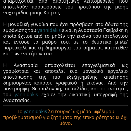
απαρτίζονται από απαιτητικές λεπτομέρειες που
αποτελούν παραφράσεις του προτύπου της μισής
νυχτερίδας-μισής Κρήτης.
Η μοναδική γυναίκα που έχει πρόσβαση στα άδυτα της
εμφάνισης του
yannidakis
είναι η Αναστασία Γκεβρέκη η
οποία έχτισε από το μηδέν την εικόνα του ιστολογίου
και έντυσε το μαύρο του, με το θεματικό μπλε/
πορτοκαλί και τη δημιουργία του σήματος κατατεθέν
και των ενοτήτων του.
Η Αναστασία απασχολείται επαγγελματικά ως
γραφίστρια και αποτελεί ένα μοναδικό εργαλείο
αποτύπωσης της πιο εξεζητημένης απαίτησης
δημιουργίας κάποιου γραφικού ή εικόνας. Από την
πανέμορφη Θεσσαλονίκη, οι σελίδες και οι ενότητες
του
yannidakis
έχουν την εικαστική υπογραφή της
Αναστασίας.
To
yannidakis
λειτουργεί ως μέσο ωφέλιμου
προβληματισμού για ζητήματα της επικαιρότητας κι όχι
μόνο.