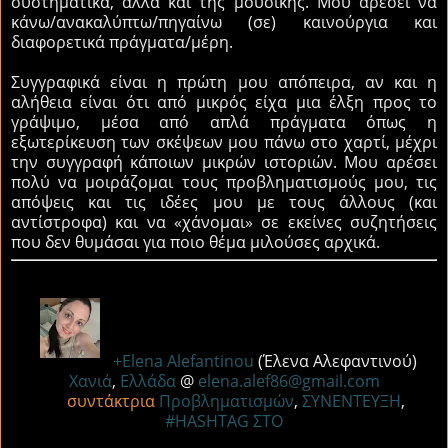
συστηματικά, αλλά και της μουσικής. Μου αρέσει να
κάνω/ανακαλύπτω/πηγαίνω (σε) καινούργια και
διαφορετικά πράγματα/μέρη.
Συγγραφικά είναι η πρώτη μου απόπειρα, αν και η
αλήθεια είναι ότι από μικρός είχα μια έλξη προς το
γράψιμο, μέσα από απλά πράγματα όπως η
εξωτερίκευση των σκέψεων μου πάνω στο χαρτί, μέχρι
την συγγραφή κάποιων μικρών ιστοριών. Μου αρέσει
πολύ να μοιράζομαι τους προβληματισμούς μου, τις
απόψεις και τις ιδέες μου με τους άλλους (και
αντίστροφα) και να «χάνομαι» σε εκείνες συζητήσεις
που δεν θυμάσαι για ποιο θέμα μιλούσες αρχικά.
+Elena Alefantinou
(Έλενα Αλεφαντινού)
Χανιά
,
Ελλάδα
@
elena.alef86@gmail.com
συντάκτρια
Προβληματισμών
,
ΣΥΝΕΝΤΕΥΞΗ
,
#HASHTAG ΣΤΟ