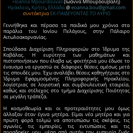
+Ioanna Mpourdouvali
(Ιωάννα Μπουρδούβαλη)
Ηράκλειο
,
Κρήτη
,
Ελλάδα
@
eoanna.bou@gmail.com
συντάκτρια
ΕΚ-ΠΑΙΔΕΥΟΝΤΑΣ ΤΟ ΑΥΡΙΟ
Γεννήθηκα και πέρασα τα παιδικά μου χρόνια στα
παράλια του Ιονίου Πελάγους, στην Πάλαιρο
Αιτωλοακαρνανίας.
Σπούδασα Διαχείριση Πληροφοριών στο Ίδρυμα της
Καβάλας. Η ευρύτητα των μαθημάτων και
πιστοποιήσεων που έλαβα ως φοιτήτρια μου έδωσε το
έναυσμα να εργαστώ σε διάφορες θέσεις αμέσως μετά
τις σπουδές μου. Έχω αναλάβει θέσεις καθηγήτριας στο
Ίδρυμα Εφαρμοσμένης Πληροφορικής Ηρακλείου,
λογίστριας σε λογιστική και συμβουλευτική εταιρεία,
καθώς και στέλεχος στο τμήμα Διαχείρισης Ποιότητας
σε μεγάλη τράπεζα.
Η κοσμοθεωρία και οι προτεραιότητες μου όμως
άλλαξαν όταν έγινα μητέρα. Είμαι νέα μητέρα και για
πρώτη φορά τολμώ να αποτυπώσω τις σκέψεις, τις
αγωνίες, τις εμπειρίες, τις εντυπώσεις και τις
προσδοκίες μου, μέσα από αυτήν την εμπειρία ζωής