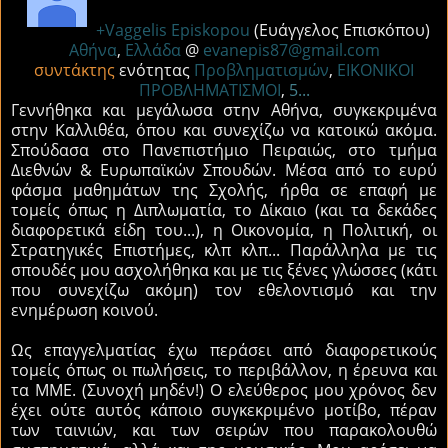
+Vaggelis Episkopou
(Ευάγγελος Επισκόπου)
Αθήνα
,
Ελλάδα
@
evanepis87@gmail.com
συντάκτης
ενότητας
Προβληματισμών
,
ΕΙΚΟΝΙΚΟΙ
ΠΡΟΒΛΗΜΑΤΙΣΜΟΙ
,
5...
Γεννήθηκα και μεγάλωσα στην Αθήνα, συγκεκριμένα
στην Καλλιθέα, όπου και συνεχίζω να κατοικώ ακόμα.
Σπούδασα στο Πανεπιστήμιο Πειραιώς, στο τμήμα
Διεθνών & Ευρωπαϊκών Σπουδών. Μέσα από το ευρύ
φάσμα μαθημάτων της Σχολής, ήρθα σε επαφή με
τομείς όπως η Διπλωματία, το Δίκαιο (και τα δεκάδες
διαφορετικά είδη του...), η Οικονομία, η Πολιτική, οι
Στρατηγικές Επιστήμες, κλπ κλπ... Παράλληλα με τις
σπουδές μου ασχολήθηκα και με τις ξένες γλώσσες (κάτι
που συνεχίζω ακόμη) τον εθελοντισμό και την
ενημέρωση κοινού.
Ως επαγγελματίας έχω περάσει από διαφορετικούς
τομείς όπως οι πωλήσεις, το περιβάλλον, η έρευνα και
τα MME. (Συνοχή μηδέν!) Ο ελεύθερος μου χρόνος δεν
έχει ούτε αυτός κάποιο συγκεκριμένο μοτίβο, πέραν
των ταινιών, και των σειρών που παρακολουθώ