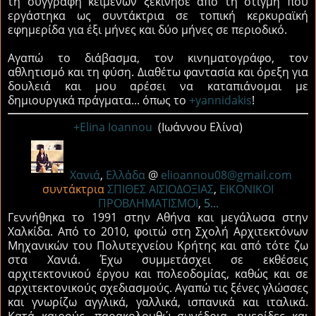
τη συγγραφή κειμένων ξεκίνησε από τη στιγμή που
εργάστηκα ως συντάκτρια σε τοπική κερκυραϊκή
εφημερίδα για έξι μήνες και δύο μήνες σε περιοδικό.
Αγαπώ το διάβασμα, τον κινηματογράφο, τον
αθλητισμό και τη φύση. Διαθέτω φαντασία και όρεξη για
δουλειά και μου αρέσει να καταπιάνομαι με
δημιουργικά πράγματα... όπως το
+yannidakis
!
+Elina Ioannou
(Ιωάννου Ελίνα)
Χανιά
,
Ελλάδα
@
elioannou08@gmail.com
συντάκτρια
ΣΠΙΘΕΣ ΑΙΣΙΟΔΟΞΙΑΣ
,
ΕΙΚΟΝΙΚΟΙ
ΠΡΟΒΛΗΜΑΤΙΣΜΟΙ
,
5...
Γεννήθηκα το 1991 στην Αθήνα και μεγάλωσα στην
Χαλκίδα. Από το 2010, φοιτώ στη Σχολή Αρχιτεκτόνων
Μηχανικών του Πολυτεχνείου Κρήτης και από τότε ζω
στα Χανιά. Έχω συμμετάσχει σε εκθέσεις
αρχιτεκτονικού έργου και πολεοδομίας, καθώς και σε
αρχιτεκτονικούς σχεδιασμούς. Αγαπώ τις ξένες γλώσσες
και γνωρίζω αγγλικά, γαλλικά, ισπανικά και ιταλικά.
Κατά καιρούς, παρακολουθώ συνέδρια, ημερίδες και