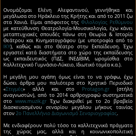
Ονομάζομαι Ελένη Αλεφαντινού, γεννήθηκα και
μεγάλωσα στο Ηράκλειο της Κρήτης και από το 2011 ζω
στα Χανιά. Είμαι απόφοιτος της
Φιλολογίας Ρεθύμνου
με κατεύθυνση Θεατρολογία-Μουσικολογία, έχω κάνει
μεταπτυχιακές σπουδές πάνω στη Θεωρία & Ιστορία
Θεάτρου και Κινηματογράφου (με υποτροφία από το
ΙΚΥ
), καθώς και στο Θέατρο στην Εκπαίδευση. Έχω
εργαστεί κατά διαστήματα στο χώρο της εκπαίδευσης
ως εκπαιδευτικός (ΠΔΣ, ΙΝΕΔΙΒΙΜ, ωρομίσθια στο
Καλλιτεχνικό Γυμνάσιο-Λύκειο, Ιδιωτικό τομέα κ.α.).
Η μεγάλη μου αγάπη όμως είναι το να γράφω, έχω
δώσει άρθρα μου παλιότερα στο Κρητικό Περιοδικό
«
Στιγμές
» αλλά και στο
Protagon.gr
(στήλη
αναγνωστών), από το 2014 αρθρογραφώ συστηματικά
στο
www.muzik.gr
Έχω διακριθεί με το 2ο βραβείο
διασκευασμένου σεναρίου μεγάλου μήκους ταινίας
στον
2ο Πανελλήνιο Διαγωνισμό Σεναριογραφίας
.
Με ενδιαφέρουν πολύ τόσο τα καλλιτεχνικά πράγματα
της χώρας μας, αλλά και η κοινωνικοπολιτική