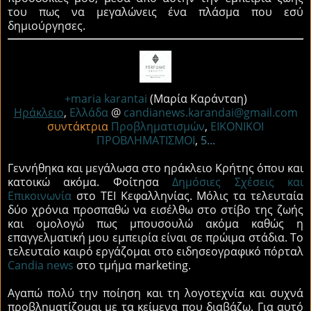
του πως να μεγαλώνεις ένα πλάσμα που εσύ
δημιούργησες.
+maria karantai
(Μαρία Καράνταη)
Ηράκλειο
,
Ελλάδα
@
candianews.karandai@gmail.com
συντάκτρια
Προβληματισμών
,
ΕΙΚΟΝΙΚΟΙ
ΠΡΟΒΛΗΜΑΤΙΣΜΟΙ
,
5...
Γεννήθηκα και μεγάλωσα στο ηράκλειο Κρήτης όπου και
κατοικώ ακόμα. Φοίτησα
Δημόσιες Σχέσεις και
Επικοινωνία
στο ΤΕΙ Κεφαλληνίας. Μόλις τα τελευταία
δύο χρόνια προσπαθώ να εισέλθω στο στίβο της ζωής
και ομολογώ πως μπουσουλώ ακόμα καθώς η
επαγγελματική μου εμπειρία είναι σε πρώιμα στάδια. Το
τελευταίο καιρό εργάζομαι στο ειδησεογραφικό πόρταλ
Candia news
στο τμήμα marketing.
Αγαπώ πολύ την ποίηση και τη λογοτεχνία και συχνά
προβληματίζομαι με τα κείμενα που διαβάζω. Για αυτό