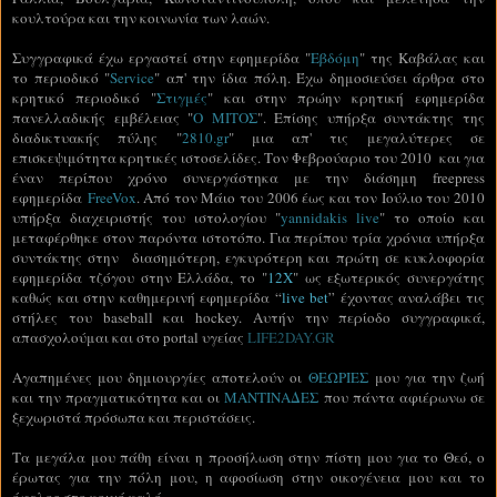
κουλτούρα και την κοινωνία των λαών.
Συγγραφικά έχω εργαστεί στην εφημερίδα "
Εβδόμη
" της Καβάλας και
το περιοδικό "
Service
" απ' την ίδια πόλη. Έχω δημοσιεύσει άρθρα στο
κρητικό περιοδικό "
Στιγμές
" και στην πρώην κρητική εφημερίδα
πανελλαδικής εμβέλειας "
Ο ΜΙΤΟΣ
". Επίσης υπήρξα συντάκτης της
διαδικτυακής πύλης "
2810.gr
" μια απ' τις μεγαλύτερες σε
επισκεψιμότητα κρητικές ιστοσελίδες. Τον Φεβρούαριο του 2010 και για
έναν περίπου χρόνο συνεργάστηκα με την διάσημη freepress
εφημερίδα
FreeVox
. Από τον Μάιο του 2006 έως και τον Ιούλιο του 2010
υπήρξα διαχειριστής του ιστολογίου "
yannidakis live
" το οποίο και
μεταφέρθηκε στον παρόντα ιστοτόπο. Για περίπου τρία χρόνια υπήρξα
συντάκτης στην διασημότερη, εγκυρότερη και πρώτη σε κυκλοφορία
εφημερίδα τζόγου στην Ελλάδα, το "
12Χ
" ως εξωτερικός συνεργάτης
καθώς και στην καθημερινή εφημερίδα “
live bet
” έχοντας αναλάβει τις
στήλες του baseball και hockey. Αυτήν την περίοδο συγγραφικά,
απασχολούμαι και στο portal υγείας
LIFE2DAY.GR
Αγαπημένες μου δημιουργίες αποτελούν οι
ΘΕΩΡΙΕΣ
μου για την ζωή
και την πραγματικότητα και οι
ΜΑΝΤΙΝΑΔΕΣ
που πάντα αφιέρωνω σε
ξεχωριστά πρόσωπα και περιστάσεις.
Τα μεγάλα μου πάθη είναι η προσήλωση στην πίστη μου για το Θεό, ο
έρωτας για την πόλη μου, η αφοσίωση στην οικογένεια μου και το